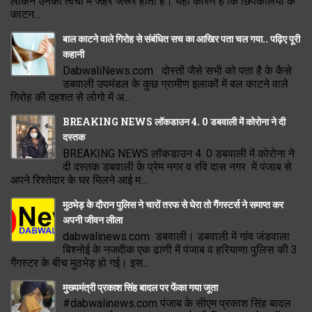
लेकिन उनकी त्वचा में जहर जरूर होता है। यही कारण है कि छिपकलियों के
काटन...
बाल काटने वाले गिरोह से संबंधित सच का आखिर पता चल गया.. पढ़िए पूरी
कहानी
DabwaliNews.com दोस्तों जैसे सभी को पता है के कैसे
डबवाली उपमंडल के कुछ ग्रामीण इलाकों में बल काटने वाले
गिरोह की दहशत से लोगो में अ...
BREAKING NEWS लॉकडाउन 4. 0 डबवाली में कोरोना ने दी
दस्तक
BREAKING NEWS लॉकडाउन 4. 0 डबवाली में कोरोना ने
दी दस्तक डबवाली के प्रेम नगर व रवि दास नगर में पंजाब से
अपने रिश्तेदार के घर मिलने आई म...
मुठभेड़ के दौरान पुलिस ने चारों तरफ से घेरा तो गैंगस्टर्स ने समाप्त कर
अपनी जीवन लीला
dabwalinews.com डबवाली। डबवाली में गांव जंडवाला
बिश्नोई के नजदीक एक ढाणी में पंजाब व हरियाणा पुलिस की 3
गैंगस्टर के बीच मुठभेड़ हो गई। इस...
मुख्यमंत्री प्रकाश सिंह बादल पर फेंका गया जूता
#dabwalinews.com पंजाब के सीएम प्रकाश सिंह बादल