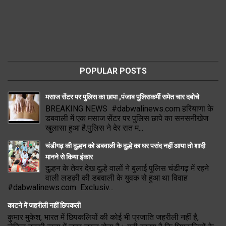
POPULAR POSTS
मसाज सेंटर पर पुलिस का छापा ,पंजाब पुलिसकर्मी समेत चार दबोचे
BREAKING NEWS #dabwalinews.com हरियाणा के
डबवाली में एक मसाज सेंटर पर पुलिस छापे का सनसनीखेज
खुलासा हुआ है.पुलिस ने देर रात म...
चंडीगढ़ की दुल्हन को डबवाली के दुल्हे का घर पसंद नहीं आया तो शादी
मानने से किया इंकार
दुल्हन के तेवर देख दुल्हे वालों ने बुलाई पुलिस चंडीगढ़ में रहने
वाली लडक़ी की डबवाली के युवक से हुआ था विवाह
#dabwalinews.com Exclusiv...
काटने में जहरीली नहीं छिपकली
कुमार मुकेश, भारत में छिपकलियों की कोई भी प्रजाति जहरीली नहीं है,