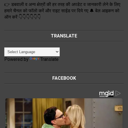
👉 डबवाली व अन्य क्षेत्रों की हर तरह की अपडेट व जानकारी लेने के लिए
हमारे चैनल को फॉलो करें और राइट साईड पर दिये गए 🔔 बेल आइकन को
ऑन करें 👇👇👇👇👇👇
TRANSLATE
Powered by
Translate
FACEBOOK