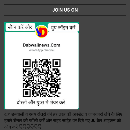
JOIN US ON
👉 डबवाली व अन्य क्षेत्रों की हर तरह की अपडेट व जानकारी लेने के लिए
हमारे चैनल को फॉलो करें और राइट साईड पर दिये गए 🔔 बेल आइकन को
ऑन करें 👇👇👇👇👇👇