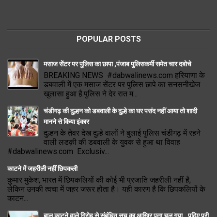
POPULAR POSTS
मसाज सेंटर पर पुलिस का छापा ,पंजाब पुलिसकर्मी समेत चार दबोचे
BREAKING NEWS #dabwalinews.com हरियाणा के
डबवाली में एक मसाज सेंटर पर पुलिस छापे का सनसनीखेज
खुलासा हुआ है.पुलिस ने देर रात म...
चंडीगढ़ की दुल्हन को डबवाली के दुल्हे का घर पसंद नहीं आया तो शादी
मानने से किया इंकार
दुल्हन के तेवर देख दुल्हे वालों ने बुलाई पुलिस चंडीगढ़ में रहने
वाली लडक़ी की डबवाली के युवक से हुआ था विवाह
#dabwalinews.com Exclusiv...
काटने में जहरीली नहीं छिपकली
कुमार मुकेश, भारत में छिपकलियों की कोई भी प्रजाति जहरीली नहीं है,
लेकिन उनकी त्वचा में जहर जरूर होता है। यही कारण है कि छिपकलियों के
काटन...
बाल काटने वाले गिरोह से संबंधित सच का आखिर पता चल गया.. पढ़िए पूरी