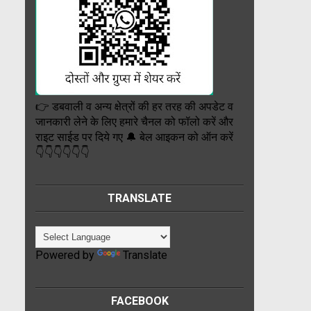
👉 डबवाली व अन्य क्षेत्रों की हर तरह की अपडेट व
जानकारी लेने के लिए हमारे चैनल को फॉलो करें और
राइट साईड पर दिये गए 🔔 बेल आइकन को ऑन करें
👇👇👇👇👇👇
TRANSLATE
Powered by
Translate
FACEBOOK