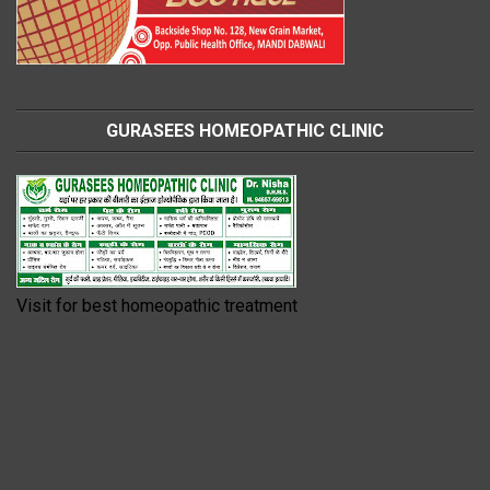
GURASEES HOMEOPATHIC CLINIC
Visit for best homeopathic treatment