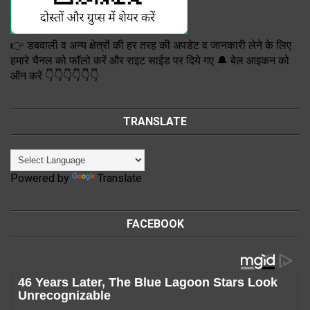
👉 डबवाली व अन्य क्षेत्रों की हर तरह की अपडेट व जानकारी लेने के लिए
हमारे चैनल को फॉलो करें और राइट साईड पर दिये गए 🔔 बेल आइकन को
ऑन करें 👇👇👇👇👇👇
TRANSLATE
Powered by
Translate
FACEBOOK