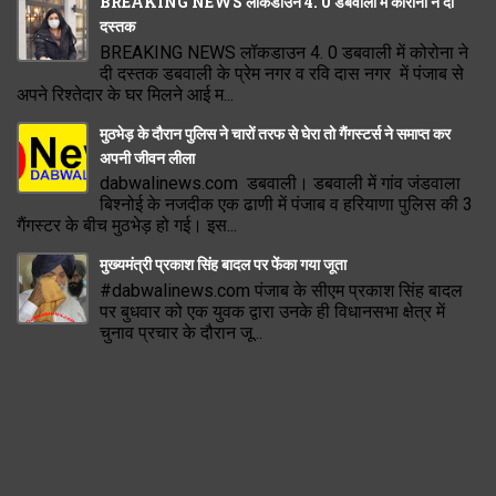
BREAKING NEWS लॉकडाउन 4. 0 डबवाली में कोरोना ने दी
दस्तक
BREAKING NEWS लॉकडाउन 4. 0 डबवाली में कोरोना ने
दी दस्तक डबवाली के प्रेम नगर व रवि दास नगर में पंजाब से
अपने रिश्तेदार के घर मिलने आई म...
मुठभेड़ के दौरान पुलिस ने चारों तरफ से घेरा तो गैंगस्टर्स ने समाप्त कर
अपनी जीवन लीला
dabwalinews.com डबवाली। डबवाली में गांव जंडवाला
बिश्नोई के नजदीक एक ढाणी में पंजाब व हरियाणा पुलिस की 3
गैंगस्टर के बीच मुठभेड़ हो गई। इस...
मुख्यमंत्री प्रकाश सिंह बादल पर फेंका गया जूता
#dabwalinews.com पंजाब के सीएम प्रकाश सिंह बादल
पर बुधवार को एक युवक द्वारा उनके ही विधानसभा क्षेत्र में
चुनाव प्रचार के दौरान जू...