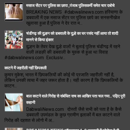
मसाज सेंटर पर पुलिस का छापा ,पंजाब पुलिसकर्मी समेत चार दबोचे
BREAKING NEWS #dabwalinews.com हरियाणा के
डबवाली में एक मसाज सेंटर पर पुलिस छापे का सनसनीखेज
खुलासा हुआ है.पुलिस ने देर रात म...
चंडीगढ़ की दुल्हन को डबवाली के दुल्हे का घर पसंद नहीं आया तो शादी
मानने से किया इंकार
दुल्हन के तेवर देख दुल्हे वालों ने बुलाई पुलिस चंडीगढ़ में रहने
वाली लडक़ी की डबवाली के युवक से हुआ था विवाह
#dabwalinews.com Exclusiv...
काटने में जहरीली नहीं छिपकली
कुमार मुकेश, भारत में छिपकलियों की कोई भी प्रजाति जहरीली नहीं है,
लेकिन उनकी त्वचा में जहर जरूर होता है। यही कारण है कि छिपकलियों के
काटन...
बाल काटने वाले गिरोह से संबंधित सच का आखिर पता चल गया.. पढ़िए पूरी
कहानी
DabwaliNews.com दोस्तों जैसे सभी को पता है के कैसे
डबवाली उपमंडल के कुछ ग्रामीण इलाकों में बल काटने वाले
गिरोह की दहशत से लोगो में अ...