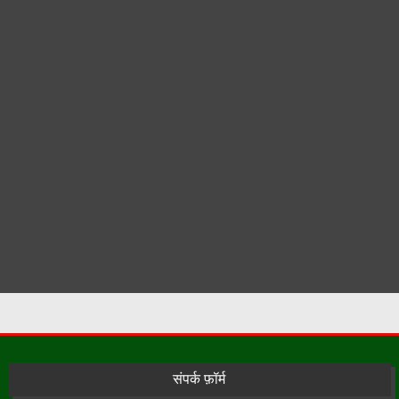
संपर्क फ़ॉर्म