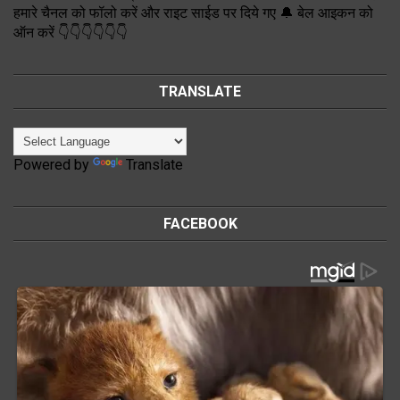
हमारे चैनल को फॉलो करें और राइट साईड पर दिये गए 🔔 बेल आइकन को
ऑन करें 👇👇👇👇👇👇
TRANSLATE
Powered by
Translate
FACEBOOK