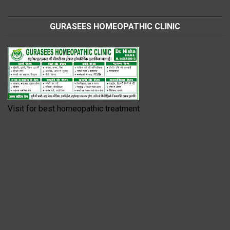
GURASEES HOMEOPATHIC CLINIC
Visit for best homeopathic treatment