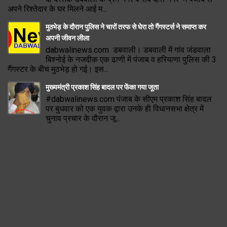
अपने रिश्तेदार के घर मिलने आई म...
मुठभेड़ के दौरान पुलिस ने चारों तरफ से घेरा तो गैंगस्टर्स ने समाप्त कर
अपनी जीवन लीला
dabwalinews.com डबवाली। डबवाली में गांव जंडवाला
बिश्नोई के नजदीक एक ढाणी में पंजाब व हरियाणा पुलिस की 3
गैंगस्टर के बीच मुठभेड़ हो गई। इस...
मुख्यमंत्री प्रकाश सिंह बादल पर फेंका गया जूता
#dabwalinews.com पंजाब के सीएम प्रकाश सिंह बादल
पर बुधवार को एक युवक द्वारा उनके ही विधानसभा क्षेत्र में
चुनाव प्रचार के दौरान जू...