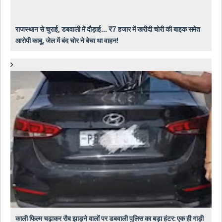
राजस्थान से चुराई, डबवाली में दौड़ाई... ₹7 हजार में खरीदी चोरी की बाइक समेत
आरोपी काबू, जेल में बंद चोर ने बेचा था वाहन!
काली फिल्म चढ़ाकर रौब झाड़ने वालों पर डबवाली पुलिस का बड़ा हंटर: एक ही गाड़ी