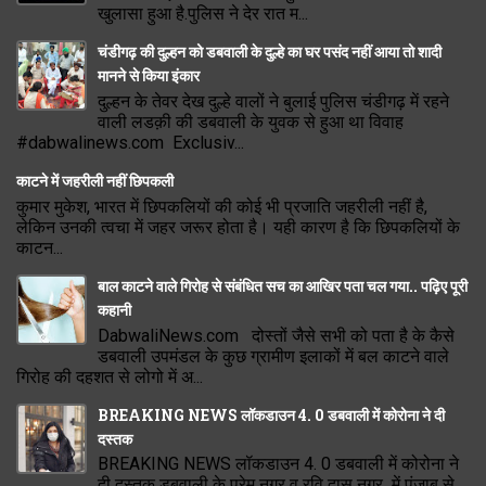
खुलासा हुआ है.पुलिस ने देर रात म...
चंडीगढ़ की दुल्हन को डबवाली के दुल्हे का घर पसंद नहीं आया तो शादी
मानने से किया इंकार
दुल्हन के तेवर देख दुल्हे वालों ने बुलाई पुलिस चंडीगढ़ में रहने
वाली लडक़ी की डबवाली के युवक से हुआ था विवाह
#dabwalinews.com Exclusiv...
काटने में जहरीली नहीं छिपकली
कुमार मुकेश, भारत में छिपकलियों की कोई भी प्रजाति जहरीली नहीं है,
लेकिन उनकी त्वचा में जहर जरूर होता है। यही कारण है कि छिपकलियों के
काटन...
बाल काटने वाले गिरोह से संबंधित सच का आखिर पता चल गया.. पढ़िए पूरी
कहानी
DabwaliNews.com दोस्तों जैसे सभी को पता है के कैसे
डबवाली उपमंडल के कुछ ग्रामीण इलाकों में बल काटने वाले
गिरोह की दहशत से लोगो में अ...
BREAKING NEWS लॉकडाउन 4. 0 डबवाली में कोरोना ने दी
दस्तक
BREAKING NEWS लॉकडाउन 4. 0 डबवाली में कोरोना ने
दी दस्तक डबवाली के प्रेम नगर व रवि दास नगर में पंजाब से