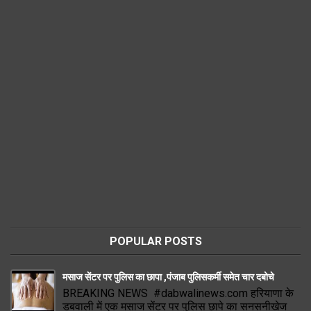
POPULAR POSTS
मसाज सेंटर पर पुलिस का छापा ,पंजाब पुलिसकर्मी समेत चार दबोचे
BREAKING NEWS #dabwalinews.com हरियाणा के
डबवाली में एक मसाज सेंटर पर पुलिस छापे का सनसनीखेज