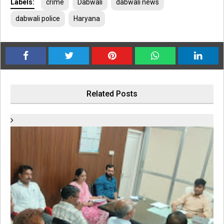
Labels:
crime
Dabwali
dabwali news
dabwali police
Haryana
Related Posts