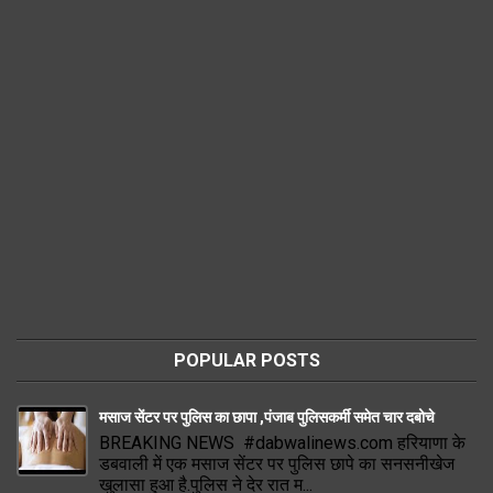
POPULAR POSTS
मसाज सेंटर पर पुलिस का छापा ,पंजाब पुलिसकर्मी समेत चार दबोचे
BREAKING NEWS #dabwalinews.com हरियाणा के
डबवाली में एक मसाज सेंटर पर पुलिस छापे का सनसनीखेज
खुलासा हुआ है.पुलिस ने देर रात म...