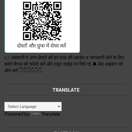
👉 डबवाली व अन्य क्षेत्रों की हर तरह की अपडेट व जानकारी लेने के लिए
हमारे चैनल को फॉलो करें और राइट साईड पर दिये गए 🔔 बेल आइकन को
ऑन करें 👇👇👇👇👇👇
TRANSLATE
Powered by
Translate