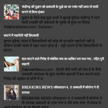
चंडीगढ़ की दुल्हन को डबवाली के दुल्हे का घर पसंद नहीं आया तो शादी
मानने से किया इंकार
दुल्हन के तेवर देख दुल्हे वालों ने बुलाई पुलिस चंडीगढ़ में रहने
वाली लडक़ी की डबवाली के युवक से हुआ था विवाह
#dabwalinews.com Exclusiv...
काटने में जहरीली नहीं छिपकली
कुमार मुकेश, भारत में छिपकलियों की कोई भी प्रजाति जहरीली नहीं है,
लेकिन उनकी त्वचा में जहर जरूर होता है। यही कारण है कि छिपकलियों के
काटन...
बाल काटने वाले गिरोह से संबंधित सच का आखिर पता चल गया.. पढ़िए पूरी
कहानी
DabwaliNews.com दोस्तों जैसे सभी को पता है के कैसे
डबवाली उपमंडल के कुछ ग्रामीण इलाकों में बल काटने वाले
गिरोह की दहशत से लोगो में अ...
BREAKING NEWS लॉकडाउन 4. 0 डबवाली में कोरोना ने दी
दस्तक
BREAKING NEWS लॉकडाउन 4. 0 डबवाली में कोरोना ने
दी दस्तक डबवाली के प्रेम नगर व रवि दास नगर में पंजाब से
अपने रिश्तेदार के घर मिलने आई म...