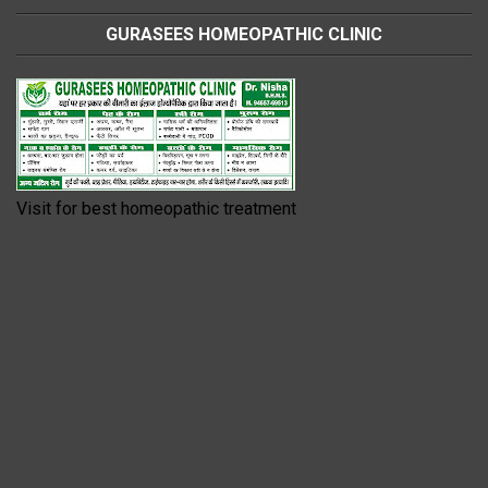
GURASEES HOMEOPATHIC CLINIC
Visit for best homeopathic treatment