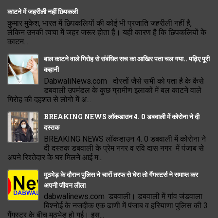
काटने में जहरीली नहीं छिपकली
कुमार मुकेश, भारत में छिपकलियों की कोई भी प्रजाति जहरीली नहीं है,
लेकिन उनकी त्वचा में जहर जरूर होता है। यही कारण है कि छिपकलियों के
काटन...
बाल काटने वाले गिरोह से संबंधित सच का आखिर पता चल गया.. पढ़िए पूरी
कहानी
DabwaliNews.com दोस्तों जैसे सभी को पता है के कैसे
डबवाली उपमंडल के कुछ ग्रामीण इलाकों में बल काटने वाले
गिरोह की दहशत से लोगो में अ...
BREAKING NEWS लॉकडाउन 4. 0 डबवाली में कोरोना ने दी
दस्तक
BREAKING NEWS लॉकडाउन 4. 0 डबवाली में कोरोना ने
दी दस्तक डबवाली के प्रेम नगर व रवि दास नगर में पंजाब से
अपने रिश्तेदार के घर मिलने आई म...
मुठभेड़ के दौरान पुलिस ने चारों तरफ से घेरा तो गैंगस्टर्स ने समाप्त कर
अपनी जीवन लीला
dabwalinews.com डबवाली। डबवाली में गांव जंडवाला
बिश्नोई के नजदीक एक ढाणी में पंजाब व हरियाणा पुलिस की 3
गैंगस्टर के बीच मुठभेड़ हो गई। इस...