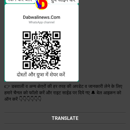
👉 डबवाली व अन्य क्षेत्रों की हर तरह की अपडेट व जानकारी लेने के लिए
हमारे चैनल को फॉलो करें और राइट साईड पर दिये गए 🔔 बेल आइकन को
ऑन करें 👇👇👇👇👇👇
TRANSLATE