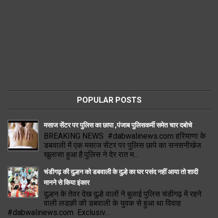
POPULAR POSTS
मसाज सेंटर पर पुलिस का छापा ,पंजाब पुलिसकर्मी समेत चार दबोचे
BREAKING NEWS #dabwalinews.com हरियाणा के
डबवाली में एक मसाज सेंटर पर पुलिस छापे का सनसनीखेज
खुलासा हुआ है.पुलिस ने देर रात म...
चंडीगढ़ की दुल्हन को डबवाली के दुल्हे का घर पसंद नहीं आया तो शादी
मानने से किया इंकार
दुल्हन के तेवर देख दुल्हे वालों ने बुलाई पुलिस चंडीगढ़ में रहने
वाली लडक़ी की डबवाली के युवक से हुआ था विवाह
#dabwalinews.com Exclusiv...