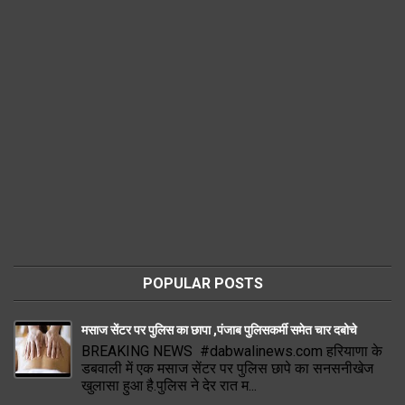
POPULAR POSTS
मसाज सेंटर पर पुलिस का छापा ,पंजाब पुलिसकर्मी समेत चार दबोचे
BREAKING NEWS #dabwalinews.com हरियाणा के
डबवाली में एक मसाज सेंटर पर पुलिस छापे का सनसनीखेज
खुलासा हुआ है.पुलिस ने देर रात म...