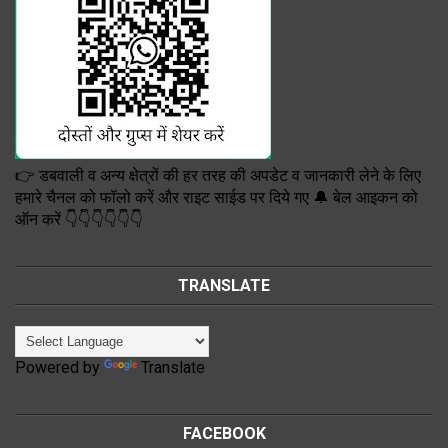
👉 डबवाली व अन्य क्षेत्रों की हर तरह की अपडेट व जानकारी लेने के लिए
हमारे चैनल को फॉलो करें और राइट साईड पर दिये गए 🔔 बेल आइकन को
ऑन करें 👇👇👇👇👇👇
TRANSLATE
Powered by
Translate
FACEBOOK