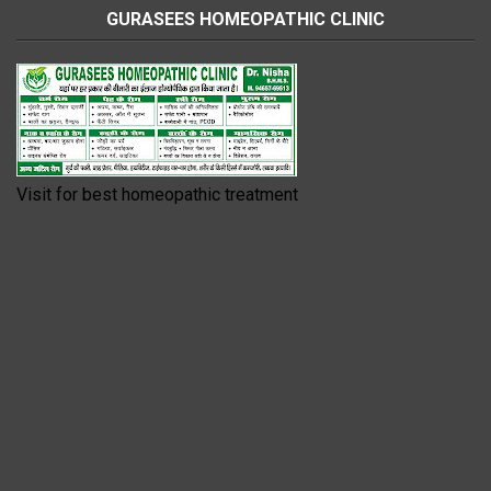
GURASEES HOMEOPATHIC CLINIC
Visit for best homeopathic treatment