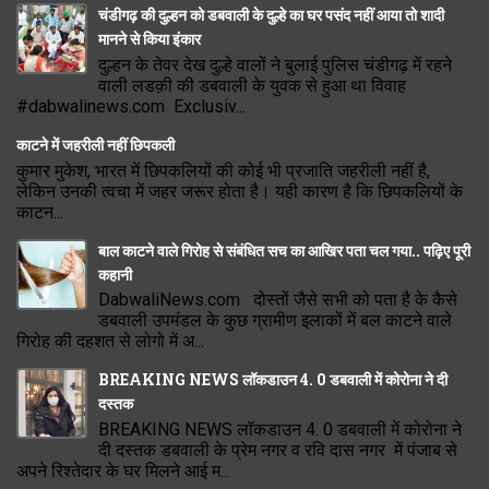
चंडीगढ़ की दुल्हन को डबवाली के दुल्हे का घर पसंद नहीं आया तो शादी
मानने से किया इंकार
दुल्हन के तेवर देख दुल्हे वालों ने बुलाई पुलिस चंडीगढ़ में रहने
वाली लडक़ी की डबवाली के युवक से हुआ था विवाह
#dabwalinews.com Exclusiv...
काटने में जहरीली नहीं छिपकली
कुमार मुकेश, भारत में छिपकलियों की कोई भी प्रजाति जहरीली नहीं है,
लेकिन उनकी त्वचा में जहर जरूर होता है। यही कारण है कि छिपकलियों के
काटन...
बाल काटने वाले गिरोह से संबंधित सच का आखिर पता चल गया.. पढ़िए पूरी
कहानी
DabwaliNews.com दोस्तों जैसे सभी को पता है के कैसे
डबवाली उपमंडल के कुछ ग्रामीण इलाकों में बल काटने वाले
गिरोह की दहशत से लोगो में अ...
BREAKING NEWS लॉकडाउन 4. 0 डबवाली में कोरोना ने दी
दस्तक
BREAKING NEWS लॉकडाउन 4. 0 डबवाली में कोरोना ने
दी दस्तक डबवाली के प्रेम नगर व रवि दास नगर में पंजाब से
अपने रिश्तेदार के घर मिलने आई म...