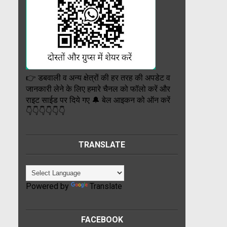
👉 डबवाली व अन्य क्षेत्रों की हर तरह की अपडेट व
जानकारी लेने के लिए हमारे चैनल को फॉलो करें और
राइट साईड पर दिये गए 🔔 बेल आइकन को ऑन करें
👇👇👇👇👇👇
TRANSLATE
Powered by
Translate
FACEBOOK