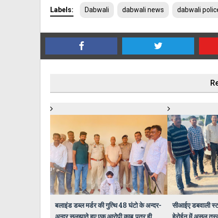
Labels:
Dabwali
dabwali news
dabwali polic
Re
बलाइंड डब्ल मर्डर की गुत्थि 48 घंटो के अन्दर-
सीआईए डबवाली स्टा
अन्दर सुलझाते हुए एक आरोपी काबू,पुत्र ही
हेरोईन में असल तस