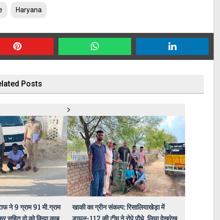
e
Haryana
lated Posts
फ ने 9 ग्राम 91 मी.ग्राम
खाकी का ग्रीन संकल्प: रिसालियाखेड़ा में
्कर सहित दो को किया काबू
डायल-112 की टीम ने रोपे पौधे, लिया देखरेख