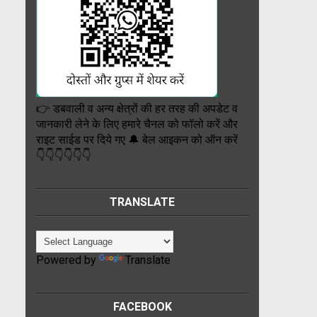
👉 डबवाली व अन्य क्षेत्रों की हर तरह की अपडेट व
जानकारी लेने के लिए हमारे चैनल को फॉलो करें और
राइट साईड पर दिये गए 🔔 बेल आइकन को ऑन करें
👇👇👇👇👇👇
TRANSLATE
Powered by
Translate
FACEBOOK