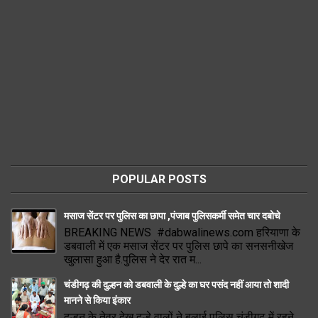
POPULAR POSTS
मसाज सेंटर पर पुलिस का छापा ,पंजाब पुलिसकर्मी समेत चार दबोचे
BREAKING NEWS #dabwalinews.com हरियाणा के
डबवाली में एक मसाज सेंटर पर पुलिस छापे का सनसनीखेज
खुलासा हुआ है.पुलिस ने देर रात म...
चंडीगढ़ की दुल्हन को डबवाली के दुल्हे का घर पसंद नहीं आया तो शादी
मानने से किया इंकार
दुल्हन के तेवर देख दुल्हे वालों ने बुलाई पुलिस चंडीगढ़ में रहने