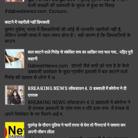
वाली लडक़ी की डबवाली के युवक से हुआ था विवाह
#dabwalinews.com Exclusiv...
काटने में जहरीली नहीं छिपकली
कुमार मुकेश, भारत में छिपकलियों की कोई भी प्रजाति जहरीली नहीं है,
लेकिन उनकी त्वचा में जहर जरूर होता है। यही कारण है कि छिपकलियों के
काटन...
बाल काटने वाले गिरोह से संबंधित सच का आखिर पता चल गया.. पढ़िए पूरी
कहानी
DabwaliNews.com दोस्तों जैसे सभी को पता है के कैसे
डबवाली उपमंडल के कुछ ग्रामीण इलाकों में बल काटने वाले
गिरोह की दहशत से लोगो में अ...
BREAKING NEWS लॉकडाउन 4. 0 डबवाली में कोरोना ने दी
दस्तक
BREAKING NEWS लॉकडाउन 4. 0 डबवाली में कोरोना ने
दी दस्तक डबवाली के प्रेम नगर व रवि दास नगर में पंजाब से
अपने रिश्तेदार के घर मिलने आई म...
मुठभेड़ के दौरान पुलिस ने चारों तरफ से घेरा तो गैंगस्टर्स ने समाप्त कर
अपनी जीवन लीला