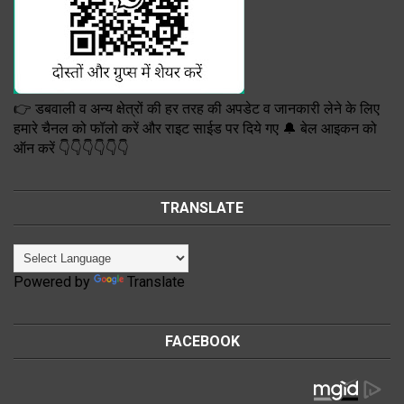
👉 डबवाली व अन्य क्षेत्रों की हर तरह की अपडेट व जानकारी लेने के लिए
हमारे चैनल को फॉलो करें और राइट साईड पर दिये गए 🔔 बेल आइकन को
ऑन करें 👇👇👇👇👇👇
TRANSLATE
Powered by
Translate
FACEBOOK