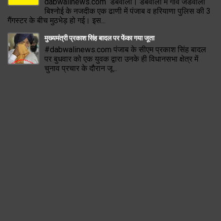
dabwalinews.com डबवाली। डबवाली में गांव जंडवाला
बिश्नोई के नजदीक एक ढाणी में पंजाब व हरियाणा पुलिस की 3
गैंगस्टर के बीच मुठभेड़ हो गई। इस...
मुख्यमंत्री प्रकाश सिंह बादल पर फेंका गया जूता
#dabwalinews.com पंजाब के सीएम प्रकाश सिंह बादल
पर बुधवार को एक युवक द्वारा उनके ही विधानसभा क्षेत्र में
चुनाव प्रचार के दौरान जू...