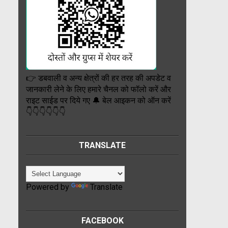
👉 डबवाली व अन्य क्षेत्रों की हर तरह की अपडेट व
जानकारी लेने के लिए हमारे चैनल को फॉलो करें और
राइट साईड पर दिये गए 🔔 बेल आइकन को ऑन करें
👇👇👇👇👇👇
TRANSLATE
Powered by
Translate
FACEBOOK