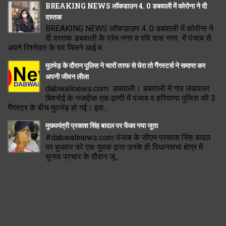
BREAKING NEWS लॉकडाउन 4. 0 डबवाली में कोरोना ने दी
दस्तक
BREAKING NEWS लॉकडाउन 4. 0 डबवाली में कोरोना ने
दी दस्तक डबवाली के प्रेम नगर व रवि दास नगर में पंजाब से
अपने रिश्तेदार के घर मिलने आई म...
मुठभेड़ के दौरान पुलिस ने चारों तरफ से घेरा तो गैंगस्टर्स ने समाप्त कर
अपनी जीवन लीला
dabwalinews.com डबवाली। डबवाली में गांव जंडवाला
बिश्नोई के नजदीक एक ढाणी में पंजाब व हरियाणा पुलिस की 3
गैंगस्टर के बीच मुठभेड़ हो गई। इस...
मुख्यमंत्री प्रकाश सिंह बादल पर फेंका गया जूता
#dabwalinews.com पंजाब के सीएम प्रकाश सिंह बादल
पर बुधवार को एक युवक द्वारा उनके ही विधानसभा क्षेत्र में
चुनाव प्रचार के दौरान जू...