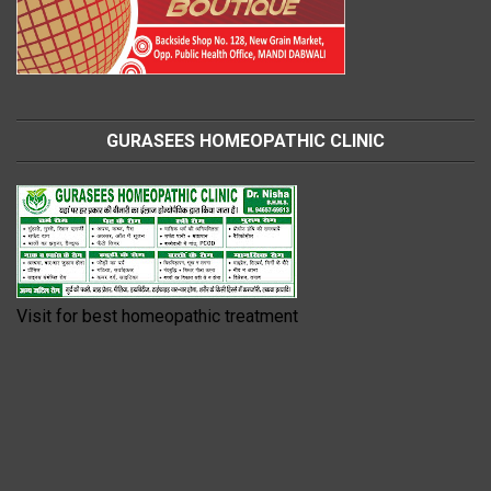
GURASEES HOMEOPATHIC CLINIC
Visit for best homeopathic treatment