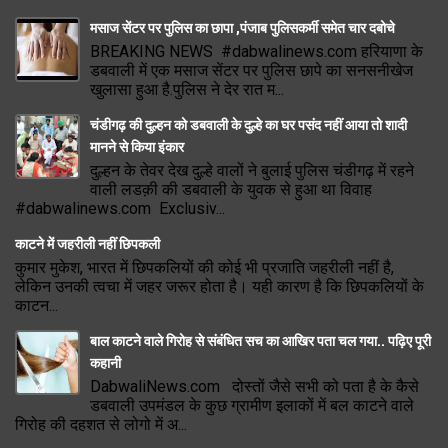
मसाज सेंटर पर पुलिस का छापा ,पंजाब पुलिसकर्मी समेत चार दबोचे
BREAKING NEWS #dabwalinews.com हरियाणा के
डबवाली में एक मसाज सेंटर पर पुलिस छापे का सनसनीखेज
खुलासा हुआ है.पुलिस ने देर रात म...
चंडीगढ़ की दुल्हन को डबवाली के दुल्हे का घर पसंद नहीं आया तो शादी
मानने से किया इंकार
दुल्हन के तेवर देख दुल्हे वालों ने बुलाई पुलिस चंडीगढ़ में रहने
वाली लडक़ी की डबवाली के युवक से हुआ था विवाह
#dabwalinews.com Exclusiv...
काटने में जहरीली नहीं छिपकली
कुमार मुकेश, भारत में छिपकलियों की कोई भी प्रजाति जहरीली नहीं है,
लेकिन उनकी त्वचा में जहर जरूर होता है। यही कारण है कि छिपकलियों के
काटन...
बाल काटने वाले गिरोह से संबंधित सच का आखिर पता चल गया.. पढ़िए पूरी
कहानी
DabwaliNews.com दोस्तों जैसे सभी को पता है के कैसे
डबवाली उपमंडल के कुछ ग्रामीण इलाकों में बल काटने वाले
गिरोह की दहशत से लोगो में अ...