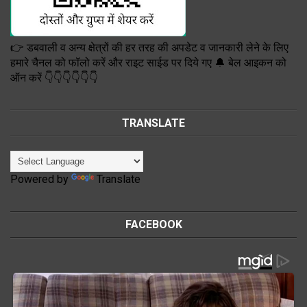
👉 डबवाली व अन्य क्षेत्रों की हर तरह की अपडेट व जानकारी लेने के लिए
हमारे चैनल को फॉलो करें और राइट साईड पर दिये गए 🔔 बेल आइकन को
ऑन करें 👇👇👇👇👇👇
TRANSLATE
Powered by
Translate
FACEBOOK