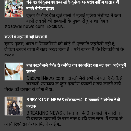
चंडीगढ़ की दुल्हन को डबवाली के दुल्हे का घर पसंद नहीं आया तो शादी
मानने से किया इंकार
दुल्हन के तेवर देख दुल्हे वालों ने बुलाई पुलिस चंडीगढ़ में रहने
वाली लडक़ी की डबवाली के युवक से हुआ था विवाह
#dabwalinews.com Exclusiv...
काटने में जहरीली नहीं छिपकली
कुमार मुकेश, भारत में छिपकलियों की कोई भी प्रजाति जहरीली नहीं है,
लेकिन उनकी त्वचा में जहर जरूर होता है। यही कारण है कि छिपकलियों के
काटन...
बाल काटने वाले गिरोह से संबंधित सच का आखिर पता चल गया.. पढ़िए पूरी
कहानी
DabwaliNews.com दोस्तों जैसे सभी को पता है के कैसे
डबवाली उपमंडल के कुछ ग्रामीण इलाकों में बल काटने वाले
गिरोह की दहशत से लोगो में अ...
BREAKING NEWS लॉकडाउन 4. 0 डबवाली में कोरोना ने दी
दस्तक
BREAKING NEWS लॉकडाउन 4. 0 डबवाली में कोरोना ने
दी दस्तक डबवाली के प्रेम नगर व रवि दास नगर में पंजाब से
अपने रिश्तेदार के घर मिलने आई म...