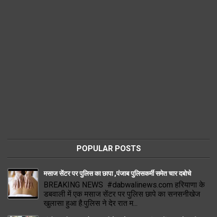
POPULAR POSTS
मसाज सेंटर पर पुलिस का छापा ,पंजाब पुलिसकर्मी समेत चार दबोचे
BREAKING NEWS #dabwalinews.com हरियाणा के
डबवाली में एक मसाज सेंटर पर पुलिस छापे का सनसनीखेज
खुलासा हुआ है.पुलिस ने देर रात म...