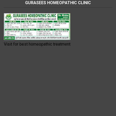
GURASEES HOMEOPATHIC CLINIC
Visit for best homeopathic treatment