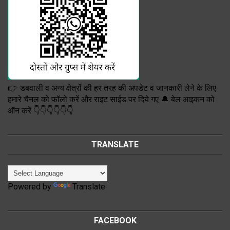
👉 डबवाली व अन्य क्षेत्रों की हर तरह की अपडेट व जानकारी लेने के लिए
हमारे चैनल को फॉलो करें और राइट साईड पर दिये गए 🔔 बेल आइकन को
ऑन करें 👇👇👇👇👇👇
TRANSLATE
Powered by
Translate
FACEBOOK