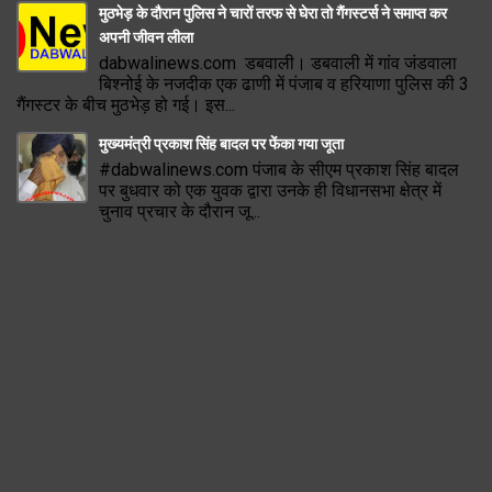
मुठभेड़ के दौरान पुलिस ने चारों तरफ से घेरा तो गैंगस्टर्स ने समाप्त कर
अपनी जीवन लीला
dabwalinews.com डबवाली। डबवाली में गांव जंडवाला
बिश्नोई के नजदीक एक ढाणी में पंजाब व हरियाणा पुलिस की 3
गैंगस्टर के बीच मुठभेड़ हो गई। इस...
मुख्यमंत्री प्रकाश सिंह बादल पर फेंका गया जूता
#dabwalinews.com पंजाब के सीएम प्रकाश सिंह बादल
पर बुधवार को एक युवक द्वारा उनके ही विधानसभा क्षेत्र में
चुनाव प्रचार के दौरान जू...