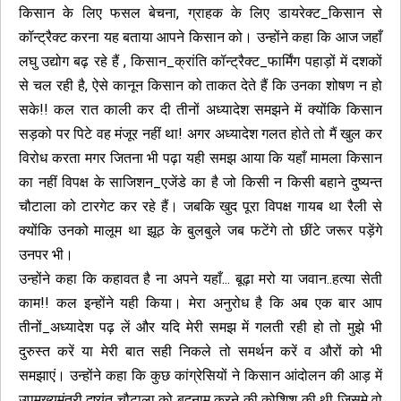
किसान के लिए फसल बेचना, ग्राहक के लिए डायरेक्ट_किसान से
कॉन्ट्रैक्ट करना यह बताया आपने किसान को। उन्होंने कहा कि आज जहाँ
लघु उद्योग बढ़ रहे हैं , किसान_क्रांति कॉन्ट्रैक्ट_फार्मिंग पहाड़ों में दशकों
से चल रही है, ऐसे कानून किसान को ताकत देते हैं कि उनका शोषण न हो
सके!! कल रात काली कर दी तीनों अध्यादेश समझने में क्योंकि किसान
सड़को पर पिटे वह मंजूर नहीं था! अगर अध्यादेश गलत होते तो मैं खुल कर
विरोध करता मगर जितना भी पढ़ा यही समझ आया कि यहाँ मामला किसान
का नहीं विपक्ष के साजिशन_एजेंडे का है जो किसी न किसी बहाने दुष्यन्त
चौटाला को टारगेट कर रहे हैं। जबकि खुद पूरा विपक्ष गायब था रैली से
क्योंकि उनको मालूम था झूठ के बुलबुले जब फटेंगे तो छींटे जरूर पड़ेंगे
उनपर भी।
उन्होंने कहा कि कहावत है ना अपने यहाँ... बूढ़ा मरो या जवान..हत्या सेती
काम!! कल इन्होंने यही किया। मेरा अनुरोध है कि अब एक बार आप
तीनों_अध्यादेश पढ़ लें और यदि मेरी समझ में गलती रही हो तो मुझे भी
दुरुस्त करें या मेरी बात सही निकले तो समर्थन करें व औरों को भी
समझाएं। उन्होंने कहा कि कुछ कांग्रेसियों ने किसान आंदोलन की आड़ में
उपमुख्यमंत्री दुष्यंत चौटाला को बदनाम करने की कोशिश की थी जिसमे वो