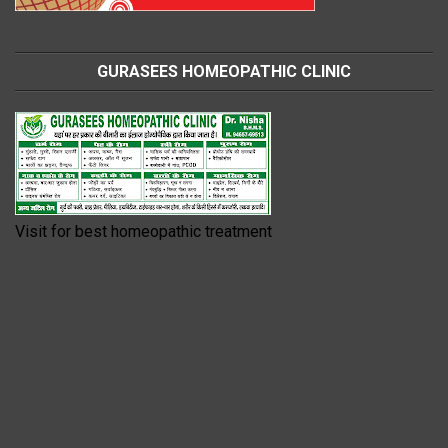
GURASEES HOMEOPATHIC CLINIC
Visit for best homeopathic treatment