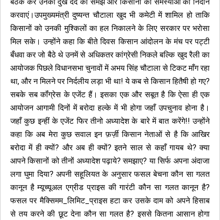
बैठक कर उनकी दुख दर्द को समझे और किसानों की समस्याओं का निदान
करवाएं।उपमुख्यमंत्री दुष्यन्त चौटाला खुद भी कमेटी में शामिल हो ताकि
किसानों को उनकी मुश्किलों का हल निकालने के लिए सरकार पर भरोसा
मिल सके। उन्होंने कहा कि बीते दिवस किसान आंदोलन के मंच पर पट्टी
बँधवा कर जो बैठे थे उनमें से अधिकतर कांग्रेसी निकले बल्कि खुद रैली का
आयोजक पिछले विधानसभा चुनावों में अभय सिंह चौटाला से टिकट माँग रहा
था, और न मिलने पर निर्दलीय लड़ा भी था! ये कब से किसान हितैषी हो गए?
सबके सब कॉंग्रेस के एजेंट हैं। इसका एक और सबूत है कि ऐसा ही एक
आयोजन आगामी दिनों में बरोदा हल्के में भी होगा जहाँ उपचुनाव होना है।
जहाँ कुछ इन्हीं के एजेंट फिर तीनो अध्यादेश के बारे में बात करेंगे!! उन्होंने
कहा कि अब मेरा कुछ सवाल इन फ़र्ज़ी किसान नेताओं से है कि आखिर
बरोदा में ही क्यों? और अब ही क्यों? इतने साल से कहाँ गायब थे? क्या
आपने किसानों को तीनों अध्यादेश पढ़ाये? समझाए? या सिर्फ अपना अंदाजा
लगा घुमा दिया? अपनी सहूलियत के अनुसार फसल बेचना कौन सा गलत
कानून है म्यूच्यूअल एग्रीड प्राइस की गारंटी कौन सा गलत कानून है?
फसल पर मैक्सिमम_लिमिट_प्राइस हटा कर उसके दाम को अपने हिसाब
से तय करने की छूट देना कौन सा गलत है? इससे कितना आसान होगा