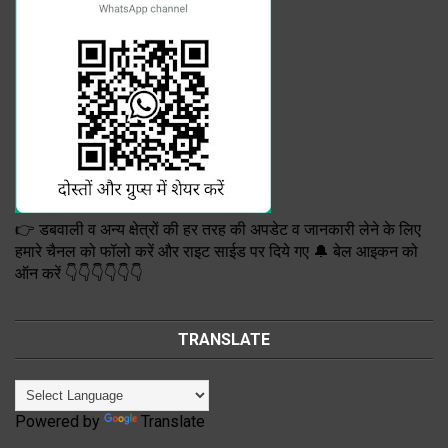
👉 डबवाली व अन्य क्षेत्रों की हर तरह की अपडेट व जानकारी लेने के लिए
हमारे चैनल को फॉलो करें और राइट साईड पर दिये गए 🔔 बेल आइकन को
ऑन करें 👇👇👇👇👇👇
TRANSLATE
Powered by
Translate