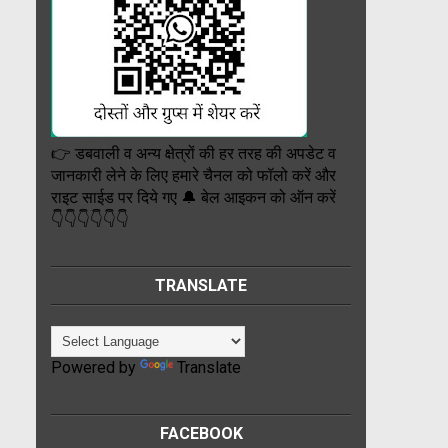
👉 डबवाली व अन्य क्षेत्रों की हर तरह की अपडेट व
जानकारी लेने के लिए हमारे चैनल को फॉलो करें और
राइट साईड पर दिये गए 🔔 बेल आइकन को ऑन करें
👇👇👇👇👇👇
TRANSLATE
Powered by
Translate
FACEBOOK