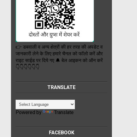
👉 डबवाली व अन्य क्षेत्रों की हर तरह की अपडेट व
जानकारी लेने के लिए हमारे चैनल को फॉलो करें और
राइट साईड पर दिये गए 🔔 बेल आइकन को ऑन करें
👇👇👇👇👇👇
TRANSLATE
Powered by
Translate
FACEBOOK