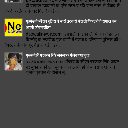
BREAKING NEWS लॉकडाउन 4. 0 डबवाली में कोरोना ने
दी दस्तक डबवाली के प्रेम नगर व रवि दास नगर में पंजाब से
अपने रिश्तेदार के घर मिलने आई म...
मुठभेड़ के दौरान पुलिस ने चारों तरफ से घेरा तो गैंगस्टर्स ने समाप्त कर
अपनी जीवन लीला
dabwalinews.com डबवाली। डबवाली में गांव जंडवाला
बिश्नोई के नजदीक एक ढाणी में पंजाब व हरियाणा पुलिस की 3
गैंगस्टर के बीच मुठभेड़ हो गई। इस...
मुख्यमंत्री प्रकाश सिंह बादल पर फेंका गया जूता
#dabwalinews.com पंजाब के सीएम प्रकाश सिंह बादल
पर बुधवार को एक युवक द्वारा उनके ही विधानसभा क्षेत्र में
चुनाव प्रचार के दौरान जू...