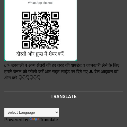
👉 डबवाली व अन्य क्षेत्रों की हर तरह की अपडेट व जानकारी लेने के लिए
हमारे चैनल को फॉलो करें और राइट साईड पर दिये गए 🔔 बेल आइकन को
ऑन करें 👇👇👇👇👇👇
TRANSLATE
Powered by
Translate