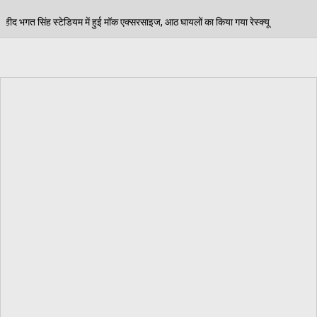
क एक्सरसाइज, आठ घायलों का किया गया रेस्क्यू
पेड़ जन्म से
06/08/2026