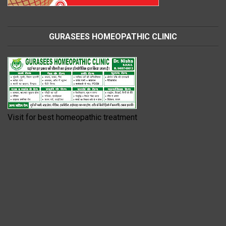
GURASEES HOMEOPATHIC CLINIC
Visit for best homeopathic treatment