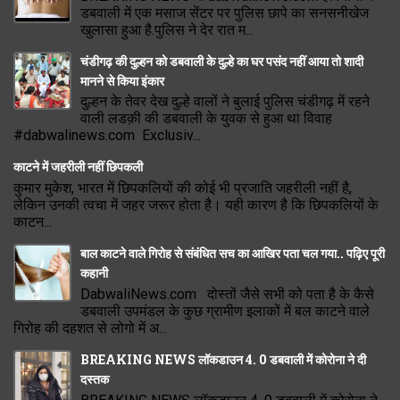
डबवाली में एक मसाज सेंटर पर पुलिस छापे का सनसनीखेज
खुलासा हुआ है.पुलिस ने देर रात म...
चंडीगढ़ की दुल्हन को डबवाली के दुल्हे का घर पसंद नहीं आया तो शादी
मानने से किया इंकार
दुल्हन के तेवर देख दुल्हे वालों ने बुलाई पुलिस चंडीगढ़ में रहने
वाली लडक़ी की डबवाली के युवक से हुआ था विवाह
#dabwalinews.com Exclusiv...
काटने में जहरीली नहीं छिपकली
कुमार मुकेश, भारत में छिपकलियों की कोई भी प्रजाति जहरीली नहीं है,
लेकिन उनकी त्वचा में जहर जरूर होता है। यही कारण है कि छिपकलियों के
काटन...
बाल काटने वाले गिरोह से संबंधित सच का आखिर पता चल गया.. पढ़िए पूरी
कहानी
DabwaliNews.com दोस्तों जैसे सभी को पता है के कैसे
डबवाली उपमंडल के कुछ ग्रामीण इलाकों में बल काटने वाले
गिरोह की दहशत से लोगो में अ...
BREAKING NEWS लॉकडाउन 4. 0 डबवाली में कोरोना ने दी
दस्तक