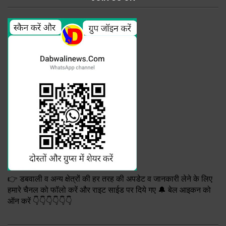
👉 डबवाली व अन्य क्षेत्रों की हर तरह की अपडेट व जानकारी लेने के लिए
हमारे चैनल को फॉलो करें और राइट साईड पर दिये गए 🔔 बेल आइकन को
ऑन करें 👇👇👇👇👇👇