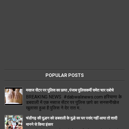
POPULAR POSTS
मसाज सेंटर पर पुलिस का छापा ,पंजाब पुलिसकर्मी समेत चार दबोचे
BREAKING NEWS #dabwalinews.com हरियाणा के
डबवाली में एक मसाज सेंटर पर पुलिस छापे का सनसनीखेज
खुलासा हुआ है.पुलिस ने देर रात म...
चंडीगढ़ की दुल्हन को डबवाली के दुल्हे का घर पसंद नहीं आया तो शादी
मानने से किया इंकार