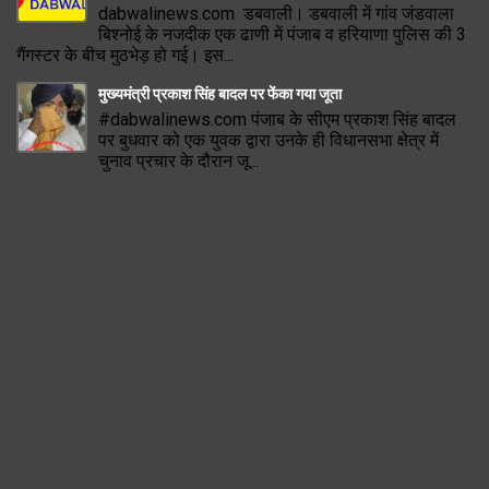
dabwalinews.com डबवाली। डबवाली में गांव जंडवाला
बिश्नोई के नजदीक एक ढाणी में पंजाब व हरियाणा पुलिस की 3
गैंगस्टर के बीच मुठभेड़ हो गई। इस...
मुख्यमंत्री प्रकाश सिंह बादल पर फेंका गया जूता
#dabwalinews.com पंजाब के सीएम प्रकाश सिंह बादल
पर बुधवार को एक युवक द्वारा उनके ही विधानसभा क्षेत्र में
चुनाव प्रचार के दौरान जू...