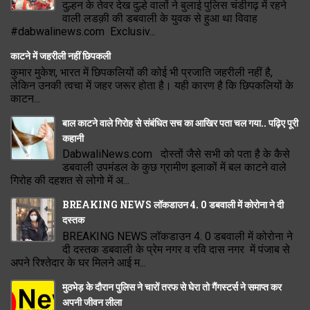
दुल्हन के तेवर देख दुल्हे वालों ने बुलाई पुलिस चंडीगढ़ में रहने
वाली लडक़ी की डबवाली के युवक से हुआ था विवाह
#dabwalinews.com Exclusiv...
काटने में जहरीली नहीं छिपकली
कुमार मुकेश, भारत में छिपकलियों की कोई भी प्रजाति जहरीली नहीं है,
लेकिन उनकी त्वचा में जहर जरूर होता है। यही कारण है कि छिपकलियों के
काटन...
बाल काटने वाले गिरोह से संबंधित सच का आखिर पता चल गया.. पढ़िए पूरी
कहानी
DabwaliNews.com दोस्तों जैसे सभी को पता है के कैसे
डबवाली उपमंडल के कुछ ग्रामीण इलाकों में बल काटने वाले
गिरोह की दहशत से लोगो में अ...
BREAKING NEWS लॉकडाउन 4. 0 डबवाली में कोरोना ने दी
दस्तक
BREAKING NEWS लॉकडाउन 4. 0 डबवाली में कोरोना ने
दी दस्तक डबवाली के प्रेम नगर व रवि दास नगर में पंजाब से
अपने रिश्तेदार के घर मिलने आई म...
मुठभेड़ के दौरान पुलिस ने चारों तरफ से घेरा तो गैंगस्टर्स ने समाप्त कर
अपनी जीवन लीला