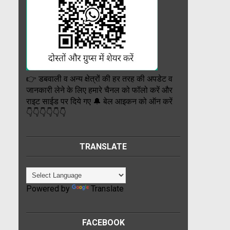
👉 डबवाली व अन्य क्षेत्रों की हर तरह की अपडेट व
जानकारी लेने के लिए हमारे चैनल को फॉलो करें और
राइट साईड पर दिये गए 🔔 बेल आइकन को ऑन करें
👇👇👇👇👇👇
TRANSLATE
Powered by
Translate
FACEBOOK