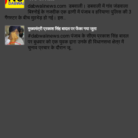
dabwalinews.com डबवाली। डबवाली में गांव जंडवाला
बिश्नोई के नजदीक एक ढाणी में पंजाब व हरियाणा पुलिस की 3
गैंगस्टर के बीच मुठभेड़ हो गई। इस...
मुख्यमंत्री प्रकाश सिंह बादल पर फेंका गया जूता
#dabwalinews.com पंजाब के सीएम प्रकाश सिंह बादल
पर बुधवार को एक युवक द्वारा उनके ही विधानसभा क्षेत्र में
चुनाव प्रचार के दौरान जू...