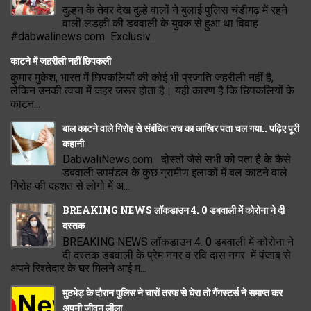
दुल्हन के तेवर देख दुल्हे वालों ने बुलाई पुलिस चंडीगढ़ में रहने
वाली लडक़ी की डबवाली के युवक से हुआ था विवाह
#dabwalinews.com Exclusiv...
काटने में जहरीली नहीं छिपकली
कुमार मुकेश, भारत में छिपकलियों की कोई भी प्रजाति जहरीली नहीं है,
लेकिन उनकी त्वचा में जहर जरूर होता है। यही कारण है कि छिपकलियों के
काटन...
बाल काटने वाले गिरोह से संबंधित सच का आखिर पता चल गया.. पढ़िए पूरी
कहानी
DabwaliNews.com दोस्तों जैसे सभी को पता है के कैसे
डबवाली उपमंडल के कुछ ग्रामीण इलाकों में बल काटने वाले
गिरोह की दहशत से लोगो में अ...
BREAKING NEWS लॉकडाउन 4. 0 डबवाली में कोरोना ने दी
दस्तक
BREAKING NEWS लॉकडाउन 4. 0 डबवाली में कोरोना ने
दी दस्तक डबवाली के प्रेम नगर व रवि दास नगर में पंजाब से
अपने रिश्तेदार के घर मिलने आई म...
मुठभेड़ के दौरान पुलिस ने चारों तरफ से घेरा तो गैंगस्टर्स ने समाप्त कर
अपनी जीवन लीला