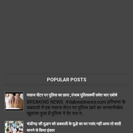
POPULAR POSTS
मसाज सेंटर पर पुलिस का छापा ,पंजाब पुलिसकर्मी समेत चार दबोचे
BREAKING NEWS #dabwalinews.com हरियाणा के
डबवाली में एक मसाज सेंटर पर पुलिस छापे का सनसनीखेज
खुलासा हुआ है.पुलिस ने देर रात म...
चंडीगढ़ की दुल्हन को डबवाली के दुल्हे का घर पसंद नहीं आया तो शादी
मानने से किया इंकार