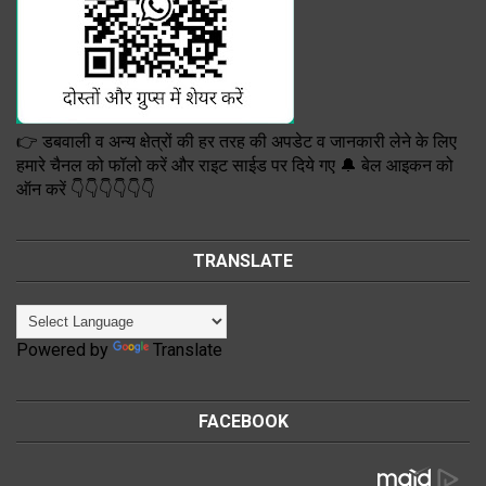
👉 डबवाली व अन्य क्षेत्रों की हर तरह की अपडेट व जानकारी लेने के लिए
हमारे चैनल को फॉलो करें और राइट साईड पर दिये गए 🔔 बेल आइकन को
ऑन करें 👇👇👇👇👇👇
TRANSLATE
Powered by
Translate
FACEBOOK