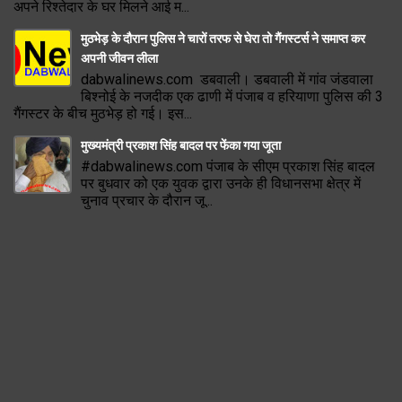
अपने रिश्तेदार के घर मिलने आई म...
मुठभेड़ के दौरान पुलिस ने चारों तरफ से घेरा तो गैंगस्टर्स ने समाप्त कर
अपनी जीवन लीला
dabwalinews.com डबवाली। डबवाली में गांव जंडवाला
बिश्नोई के नजदीक एक ढाणी में पंजाब व हरियाणा पुलिस की 3
गैंगस्टर के बीच मुठभेड़ हो गई। इस...
मुख्यमंत्री प्रकाश सिंह बादल पर फेंका गया जूता
#dabwalinews.com पंजाब के सीएम प्रकाश सिंह बादल
पर बुधवार को एक युवक द्वारा उनके ही विधानसभा क्षेत्र में
चुनाव प्रचार के दौरान जू...