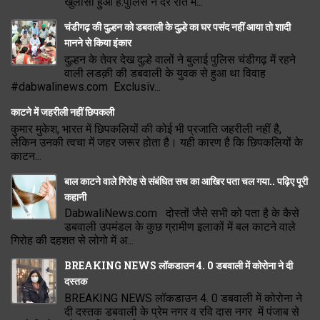
खुलासा हुआ है.पुलिस ने देर रात म...
चंडीगढ़ की दुल्हन को डबवाली के दुल्हे का घर पसंद नहीं आया तो शादी
मानने से किया इंकार
दुल्हन के तेवर देख दुल्हे वालों ने बुलाई पुलिस चंडीगढ़ में रहने
वाली लडक़ी की डबवाली के युवक से हुआ था विवाह
#dabwalinews.com Exclusiv...
काटने में जहरीली नहीं छिपकली
कुमार मुकेश, भारत में छिपकलियों की कोई भी प्रजाति जहरीली नहीं है,
लेकिन उनकी त्वचा में जहर जरूर होता है। यही कारण है कि छिपकलियों के
काटन...
बाल काटने वाले गिरोह से संबंधित सच का आखिर पता चल गया.. पढ़िए पूरी
कहानी
DabwaliNews.com दोस्तों जैसे सभी को पता है के कैसे
डबवाली उपमंडल के कुछ ग्रामीण इलाकों में बल काटने वाले
गिरोह की दहशत से लोगो में अ...
BREAKING NEWS लॉकडाउन 4. 0 डबवाली में कोरोना ने दी
दस्तक
BREAKING NEWS लॉकडाउन 4. 0 डबवाली में कोरोना ने
दी दस्तक डबवाली के प्रेम नगर व रवि दास नगर में पंजाब से