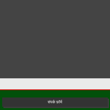
संपर्क फ़ॉर्म