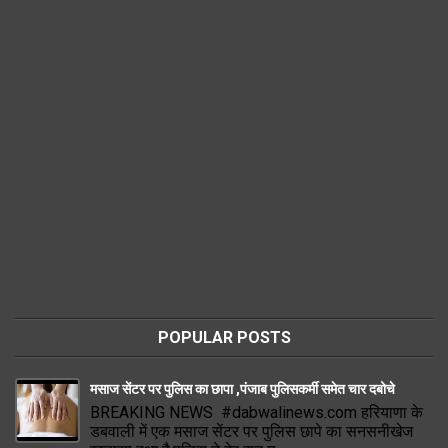
POPULAR POSTS
मसाज सेंटर पर पुलिस का छापा ,पंजाब पुलिसकर्मी समेत चार दबोचे
BREAKING NEWS #dabwalinews.com हरियाणा के
डबवाली में एक मसाज सेंटर पर पुलिस छापे का सनसनीखेज