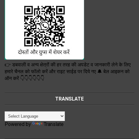
👉 डबवाली व अन्य क्षेत्रों की हर तरह की अपडेट व जानकारी लेने के लिए
हमारे चैनल को फॉलो करें और राइट साईड पर दिये गए 🔔 बेल आइकन को
ऑन करें 👇👇👇👇👇👇
TRANSLATE
Powered by
Translate