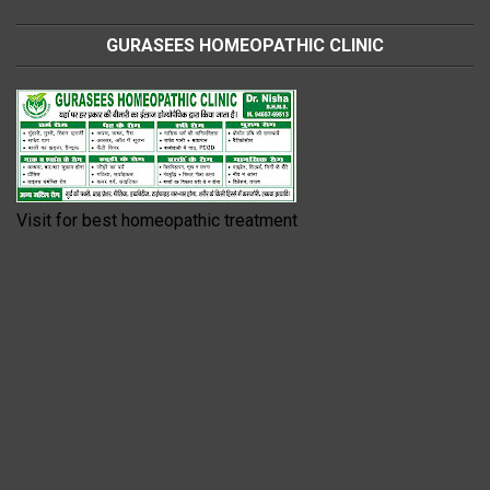
GURASEES HOMEOPATHIC CLINIC
Visit for best homeopathic treatment