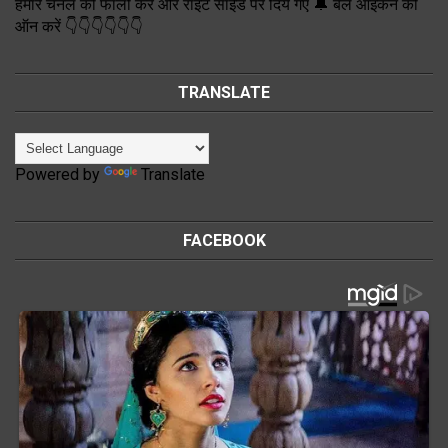
हमारे चैनल को फॉलो करें और राइट साईड पर दिये गए 🔔 बेल आइकन को
ऑन करें 👇👇👇👇👇👇
TRANSLATE
Powered by
Translate
FACEBOOK