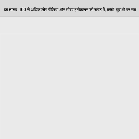
या और लीवर इन्फेक्शन की चपेट में, बच्चों-युवाओं पर सबसे बड़ा हमला!
06/0