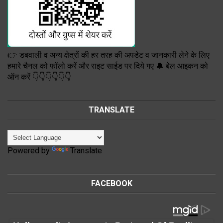
👉 डबवाली व अन्य क्षेत्रों की हर तरह की अपडेट व जानकारी लेने के लिए
हमारे चैनल को फॉलो करें और राइट साईड पर दिये गए 🔔 बेल आइकन को
ऑन करें 👇👇👇👇👇👇
TRANSLATE
Powered by
Translate
FACEBOOK