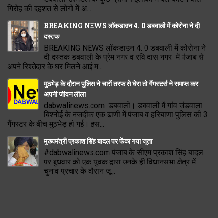
गिरोह की दहशत से लोगो में अ...
BREAKING NEWS लॉकडाउन 4. 0 डबवाली में कोरोना ने दी
दस्तक
BREAKING NEWS लॉकडाउन 4. 0 डबवाली में कोरोना ने
दी दस्तक डबवाली के प्रेम नगर व रवि दास नगर में पंजाब से
अपने रिश्तेदार के घर मिलने आई म...
मुठभेड़ के दौरान पुलिस ने चारों तरफ से घेरा तो गैंगस्टर्स ने समाप्त कर
अपनी जीवन लीला
dabwalinews.com डबवाली। डबवाली में गांव जंडवाला
बिश्नोई के नजदीक एक ढाणी में पंजाब व हरियाणा पुलिस की 3
गैंगस्टर के बीच मुठभेड़ हो गई। इस...
मुख्यमंत्री प्रकाश सिंह बादल पर फेंका गया जूता
#dabwalinews.com पंजाब के सीएम प्रकाश सिंह बादल
पर बुधवार को एक युवक द्वारा उनके ही विधानसभा क्षेत्र में
चुनाव प्रचार के दौरान जू...