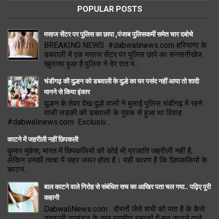
POPULAR POSTS
मसाज सेंटर पर पुलिस का छापा ,पंजाब पुलिसकर्मी समेत चार दबोचे
BREAKING NEWS #dabwalinews.com हरियाणा के
डबवाली में एक मसाज सेंटर पर पुलिस छापे का सनसनीखेज
खुलासा हुआ है.पुलिस ने देर रात म...
चंडीगढ़ की दुल्हन को डबवाली के दुल्हे का घर पसंद नहीं आया तो शादी
मानने से किया इंकार
दुल्हन के तेवर देख दुल्हे वालों ने बुलाई पुलिस चंडीगढ़ में रहने
वाली लडक़ी की डबवाली के युवक से हुआ था विवाह
#dabwalinews.com Exclusiv...
काटने में जहरीली नहीं छिपकली
कुमार मुकेश, भारत में छिपकलियों की कोई भी प्रजाति जहरीली नहीं है,
लेकिन उनकी त्वचा में जहर जरूर होता है। यही कारण है कि छिपकलियों के
काटन...
बाल काटने वाले गिरोह से संबंधित सच का आखिर पता चल गया.. पढ़िए पूरी
कहानी
DabwaliNews.com दोस्तों जैसे सभी को पता है के कैसे
डबवाली उपमंडल के कुछ ग्रामीण इलाकों में बल काटने वाले