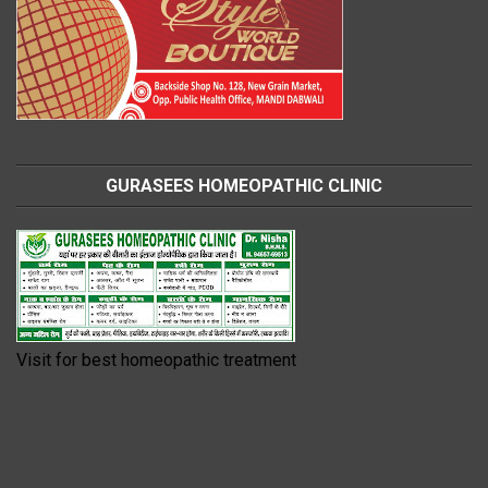
GURASEES HOMEOPATHIC CLINIC
Visit for best homeopathic treatment