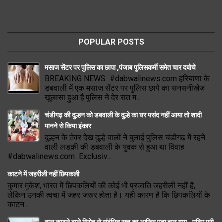
POPULAR POSTS
मसाज सेंटर पर पुलिस का छापा ,पंजाब पुलिसकर्मी समेत चार दबोचे
BREAKING NEWS #dabwalinews.com हरियाणा के
डबवाली में एक मसाज सेंटर पर पुलिस छापे का सनसनीखेज
खुलासा हुआ है.पुलिस ने देर रात म...
चंडीगढ़ की दुल्हन को डबवाली के दुल्हे का घर पसंद नहीं आया तो शादी
मानने से किया इंकार
दुल्हन के तेवर देख दुल्हे वालों ने बुलाई पुलिस चंडीगढ़ में रहने
वाली लडक़ी की डबवाली के युवक से हुआ था विवाह
#dabwalinews.com Exclusiv...
काटने में जहरीली नहीं छिपकली
कुमार मुकेश, भारत में छिपकलियों की कोई भी प्रजाति जहरीली नहीं है,
लेकिन उनकी त्वचा में जहर जरूर होता है। यही कारण है कि छिपकलियों के
काटन...
बाल काटने वाले गिरोह से संबंधित सच का आखिर पता चल गया.. पढ़िए पूरी