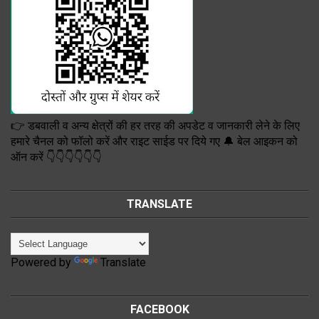
👉 डबवाली व अन्य क्षेत्रों की हर तरह की अपडेट व जानकारी लेने के लिए
हमारे चैनल को फॉलो करें और राइट साईड पर दिये गए 🔔 बेल आइकन को
ऑन करें 👇👇👇👇👇👇
TRANSLATE
Powered by
Translate
FACEBOOK