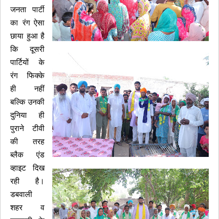
जनता पार्टी
का रंग ऐसा
छाया हुआ है
कि दूसरी
पार्टियों के
रंग फिक्के
ही नहीं
बल्कि उनकी
दुनिया ही
पुराने टीवी
की तरह
ब्लैक एंड
व्हाइट दिख
रही है।
डबवाली
शहर व