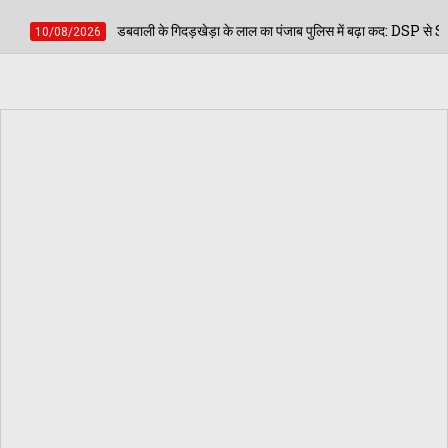
दड़खेड़ा के लाल का पंजाब पुलिस में बढ़ा कद: DSP से SP प्रमोट हुए बूटा सिंह गिल, पटियाला मे