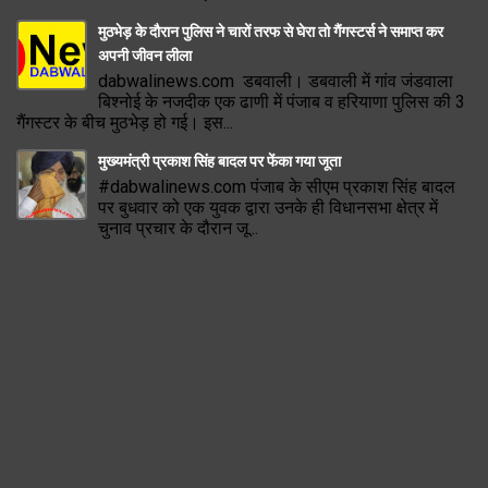
मुठभेड़ के दौरान पुलिस ने चारों तरफ से घेरा तो गैंगस्टर्स ने समाप्त कर
अपनी जीवन लीला
dabwalinews.com डबवाली। डबवाली में गांव जंडवाला
बिश्नोई के नजदीक एक ढाणी में पंजाब व हरियाणा पुलिस की 3
गैंगस्टर के बीच मुठभेड़ हो गई। इस...
मुख्यमंत्री प्रकाश सिंह बादल पर फेंका गया जूता
#dabwalinews.com पंजाब के सीएम प्रकाश सिंह बादल
पर बुधवार को एक युवक द्वारा उनके ही विधानसभा क्षेत्र में
चुनाव प्रचार के दौरान जू...