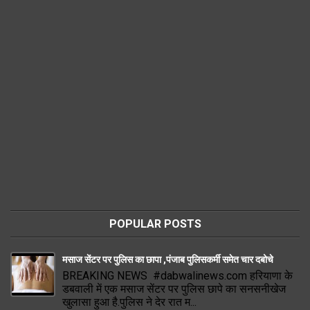
POPULAR POSTS
मसाज सेंटर पर पुलिस का छापा ,पंजाब पुलिसकर्मी समेत चार दबोचे
BREAKING NEWS #dabwalinews.com हरियाणा के
डबवाली में एक मसाज सेंटर पर पुलिस छापे का सनसनीखेज
खुलासा हुआ है.पुलिस ने देर रात म...