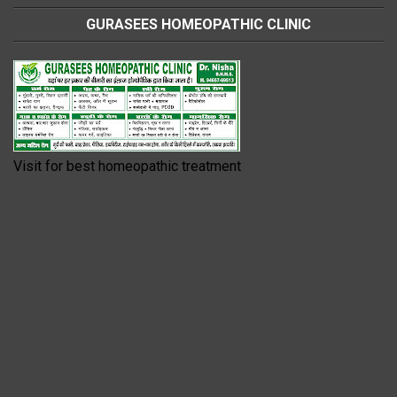
GURASEES HOMEOPATHIC CLINIC
Visit for best homeopathic treatment