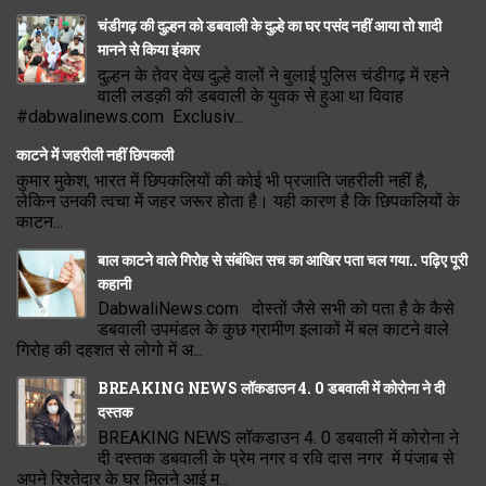
चंडीगढ़ की दुल्हन को डबवाली के दुल्हे का घर पसंद नहीं आया तो शादी
मानने से किया इंकार
दुल्हन के तेवर देख दुल्हे वालों ने बुलाई पुलिस चंडीगढ़ में रहने
वाली लडक़ी की डबवाली के युवक से हुआ था विवाह
#dabwalinews.com Exclusiv...
काटने में जहरीली नहीं छिपकली
कुमार मुकेश, भारत में छिपकलियों की कोई भी प्रजाति जहरीली नहीं है,
लेकिन उनकी त्वचा में जहर जरूर होता है। यही कारण है कि छिपकलियों के
काटन...
बाल काटने वाले गिरोह से संबंधित सच का आखिर पता चल गया.. पढ़िए पूरी
कहानी
DabwaliNews.com दोस्तों जैसे सभी को पता है के कैसे
डबवाली उपमंडल के कुछ ग्रामीण इलाकों में बल काटने वाले
गिरोह की दहशत से लोगो में अ...
BREAKING NEWS लॉकडाउन 4. 0 डबवाली में कोरोना ने दी
दस्तक
BREAKING NEWS लॉकडाउन 4. 0 डबवाली में कोरोना ने
दी दस्तक डबवाली के प्रेम नगर व रवि दास नगर में पंजाब से
अपने रिश्तेदार के घर मिलने आई म...