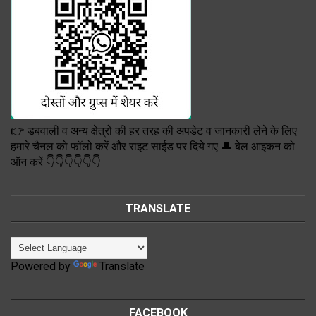
👉 डबवाली व अन्य क्षेत्रों की हर तरह की अपडेट व जानकारी लेने के लिए
हमारे चैनल को फॉलो करें और राइट साईड पर दिये गए 🔔 बेल आइकन को
ऑन करें 👇👇👇👇👇👇
TRANSLATE
Powered by
Translate
FACEBOOK