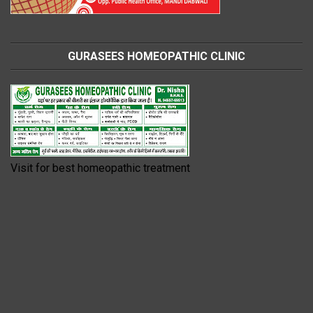
GURASEES HOMEOPATHIC CLINIC
Visit for best homeopathic treatment