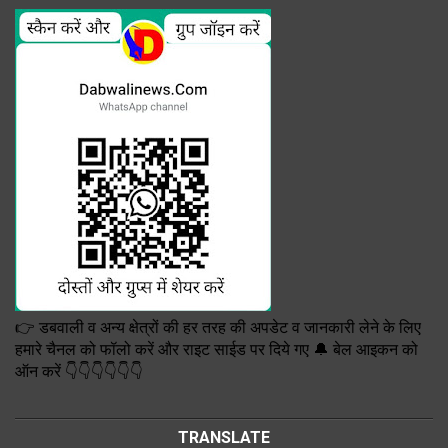
👉 डबवाली व अन्य क्षेत्रों की हर तरह की अपडेट व जानकारी लेने के लिए
हमारे चैनल को फॉलो करें और राइट साईड पर दिये गए 🔔 बेल आइकन को
ऑन करें 👇👇👇👇👇👇
TRANSLATE