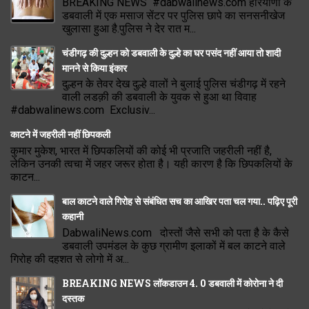
BREAKING NEWS #dabwalinews.com हरियाणा के
डबवाली में एक मसाज सेंटर पर पुलिस छापे का सनसनीखेज
खुलासा हुआ है.पुलिस ने देर रात म...
चंडीगढ़ की दुल्हन को डबवाली के दुल्हे का घर पसंद नहीं आया तो शादी
मानने से किया इंकार
दुल्हन के तेवर देख दुल्हे वालों ने बुलाई पुलिस चंडीगढ़ में रहने
वाली लडक़ी की डबवाली के युवक से हुआ था विवाह
#dabwalinews.com Exclusiv...
काटने में जहरीली नहीं छिपकली
कुमार मुकेश, भारत में छिपकलियों की कोई भी प्रजाति जहरीली नहीं है,
लेकिन उनकी त्वचा में जहर जरूर होता है। यही कारण है कि छिपकलियों के
काटन...
बाल काटने वाले गिरोह से संबंधित सच का आखिर पता चल गया.. पढ़िए पूरी
कहानी
DabwaliNews.com दोस्तों जैसे सभी को पता है के कैसे
डबवाली उपमंडल के कुछ ग्रामीण इलाकों में बल काटने वाले
गिरोह की दहशत से लोगो में अ...
BREAKING NEWS लॉकडाउन 4. 0 डबवाली में कोरोना ने दी
दस्तक