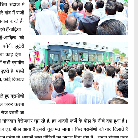
चित अंदाज में
े गांव में राजी
सवाल करते हैं-
हते हैं-बढ़िया।
ैं-आदित्य को
नेगी, लुटेरी
वा काढ़ दूंगा।
ें सभी ग्रामीण
ूछते हैं- पहले
ओ, कोई दिक्कत
 हुए ग्रामीणों
वाल जरुर करना
गाई रोज बढ़ती जा
े नौजवान बेरोजगार घूम रहे हैं, हर आदमी कर्जे के बोझ के नीचे दबा हुआ है।
ने का एक मौका आया है इससे चूक मत जाना। फिर ग्रामीणों को याद दिलाते हैं
बनेगा तो आपकी सात पीढ़ियों का जुगाड़ बिठा दूंगा मैं। चुनाव घोषणा पत्र