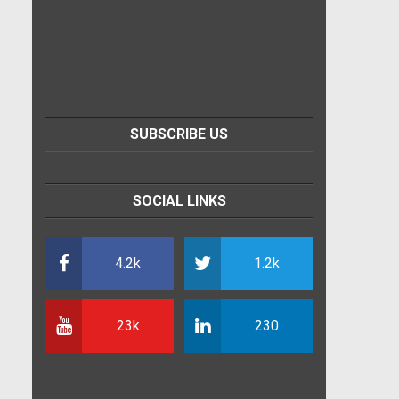
SUBSCRIBE US
SOCIAL LINKS
4.2k
1.2k
23k
230