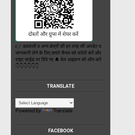
👉 डबवाली व अन्य क्षेत्रों की हर तरह की अपडेट व
जानकारी लेने के लिए हमारे चैनल को फॉलो करें और
राइट साईड पर दिये गए 🔔 बेल आइकन को ऑन करें
👇👇👇👇👇👇
TRANSLATE
Powered by
Translate
FACEBOOK