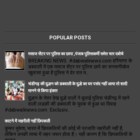
POPULAR POSTS
मसाज सेंटर पर पुलिस का छापा ,पंजाब पुलिसकर्मी समेत चार दबोचे
BREAKING NEWS #dabwalinews.com हरियाणा के
डबवाली में एक मसाज सेंटर पर पुलिस छापे का सनसनीखेज
खुलासा हुआ है.पुलिस ने देर रात म...
चंडीगढ़ की दुल्हन को डबवाली के दुल्हे का घर पसंद नहीं आया तो शादी
मानने से किया इंकार
दुल्हन के तेवर देख दुल्हे वालों ने बुलाई पुलिस चंडीगढ़ में रहने
वाली लडक़ी की डबवाली के युवक से हुआ था विवाह
#dabwalinews.com Exclusiv...
काटने में जहरीली नहीं छिपकली
कुमार मुकेश, भारत में छिपकलियों की कोई भी प्रजाति जहरीली नहीं है,
लेकिन उनकी त्वचा में जहर जरूर होता है। यही कारण है कि छिपकलियों के