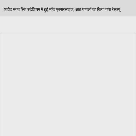
क एक्सरसाइज, आठ घायलों का किया गया रेस्क्यू
पेड़ जन्म स
06/08/2026