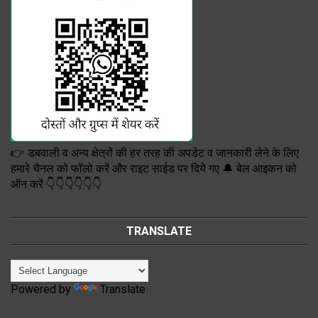
👉 डबवाली व अन्य क्षेत्रों की हर तरह की अपडेट व जानकारी लेने के लिए
हमारे चैनल को फॉलो करें और राइट साईड पर दिये गए 🔔 बेल आइकन को
ऑन करें 👇👇👇👇👇👇
TRANSLATE
Powered by
Translate