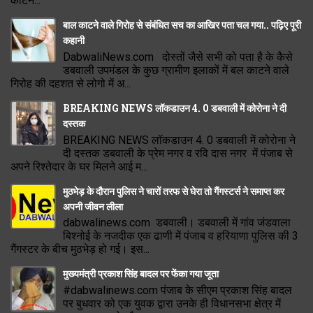
काटन...
बाल काटने वाले गिरोह से संबंधित सच का आखिर पता चल गया.. पढ़िए पूरी
कहानी
DabwaliNews.com दोस्तों जैसे सभी को पता है के कैसे
डबवाली उपमंडल के कुछ ग्रामीण इलाकों में बल काटने वाले
गिरोह की दहशत से लोगो में अ...
BREAKING NEWS लॉकडाउन 4. 0 डबवाली में कोरोना ने दी
दस्तक
BREAKING NEWS लॉकडाउन 4. 0 डबवाली में कोरोना ने
दी दस्तक डबवाली के प्रेम नगर व रवि दास नगर में पंजाब से
अपने रिश्तेदार के घर मिलने आई म...
मुठभेड़ के दौरान पुलिस ने चारों तरफ से घेरा तो गैंगस्टर्स ने समाप्त कर
अपनी जीवन लीला
dabwalinews.com डबवाली। डबवाली में गांव जंडवाला
बिश्नोई के नजदीक एक ढाणी में पंजाब व हरियाणा पुलिस की 3
गैंगस्टर के बीच मुठभेड़ हो गई। इस...
मुख्यमंत्री प्रकाश सिंह बादल पर फेंका गया जूता
#dabwalinews.com पंजाब के सीएम प्रकाश सिंह बादल
पर बुधवार को एक युवक द्वारा उनके ही विधानसभा क्षेत्र में