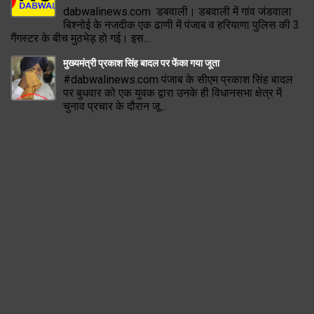
dabwalinews.com डबवाली। डबवाली में गांव जंडवाला
बिश्नोई के नजदीक एक ढाणी में पंजाब व हरियाणा पुलिस की 3
गैंगस्टर के बीच मुठभेड़ हो गई। इस...
मुख्यमंत्री प्रकाश सिंह बादल पर फेंका गया जूता
#dabwalinews.com पंजाब के सीएम प्रकाश सिंह बादल
पर बुधवार को एक युवक द्वारा उनके ही विधानसभा क्षेत्र में
चुनाव प्रचार के दौरान जू...