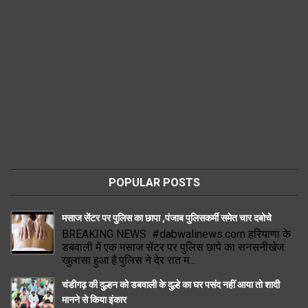
POPULAR POSTS
मसाज सेंटर पर पुलिस का छापा ,पंजाब पुलिसकर्मी समेत चार दबोचे
BREAKING NEWS #dabwalinews.com हरियाणा के
डबवाली में एक मसाज सेंटर पर पुलिस छापे का सनसनीखेज
खुलासा हुआ है.पुलिस ने देर रात म...
चंडीगढ़ की दुल्हन को डबवाली के दुल्हे का घर पसंद नहीं आया तो शादी
मानने से किया इंकार