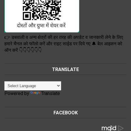
👉 डबवाली व अन्य क्षेत्रों की हर तरह की अपडेट व जानकारी लेने के लिए
हमारे चैनल को फॉलो करें और राइट साईड पर दिये गए 🔔 बेल आइकन को
ऑन करें 👇👇👇👇👇👇
TRANSLATE
Powered by
Translate
FACEBOOK