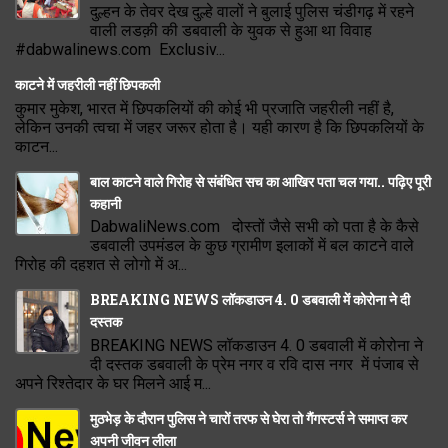
दुल्हन के तेवर देख दुल्हे वालों ने बुलाई पुलिस चंडीगढ़ में रहने
वाली लडक़ी की डबवाली के युवक से हुआ था विवाह
#dabwalinews.com Exclusiv...
काटने में जहरीली नहीं छिपकली
कुमार मुकेश, भारत में छिपकलियों की कोई भी प्रजाति जहरीली नहीं है,
लेकिन उनकी त्वचा में जहर जरूर होता है। यही कारण है कि छिपकलियों के
काटन...
बाल काटने वाले गिरोह से संबंधित सच का आखिर पता चल गया.. पढ़िए पूरी
कहानी
DabwaliNews.com दोस्तों जैसे सभी को पता है के कैसे
डबवाली उपमंडल के कुछ ग्रामीण इलाकों में बल काटने वाले
गिरोह की दहशत से लोगो में अ...
BREAKING NEWS लॉकडाउन 4. 0 डबवाली में कोरोना ने दी
दस्तक
BREAKING NEWS लॉकडाउन 4. 0 डबवाली में कोरोना ने
दी दस्तक डबवाली के प्रेम नगर व रवि दास नगर में पंजाब से
अपने रिश्तेदार के घर मिलने आई म...
मुठभेड़ के दौरान पुलिस ने चारों तरफ से घेरा तो गैंगस्टर्स ने समाप्त कर
अपनी जीवन लीला