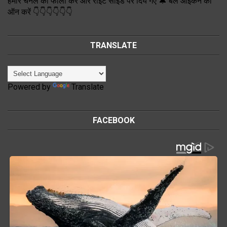
हमारे चैनल को फॉलो करें और राइट साईड पर दिये गए 🔔 बेल आइकन को
ऑन करें 👇👇👇👇👇👇
TRANSLATE
Powered by
Translate
FACEBOOK