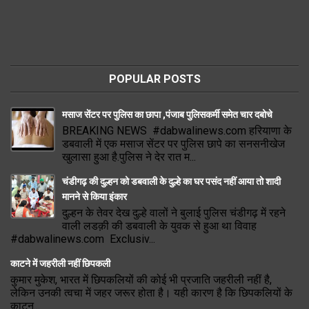
POPULAR POSTS
मसाज सेंटर पर पुलिस का छापा ,पंजाब पुलिसकर्मी समेत चार दबोचे
BREAKING NEWS #dabwalinews.com हरियाणा के
डबवाली में एक मसाज सेंटर पर पुलिस छापे का सनसनीखेज
खुलासा हुआ है.पुलिस ने देर रात म...
चंडीगढ़ की दुल्हन को डबवाली के दुल्हे का घर पसंद नहीं आया तो शादी
मानने से किया इंकार
दुल्हन के तेवर देख दुल्हे वालों ने बुलाई पुलिस चंडीगढ़ में रहने
वाली लडक़ी की डबवाली के युवक से हुआ था विवाह
#dabwalinews.com Exclusiv...
काटने में जहरीली नहीं छिपकली
कुमार मुकेश, भारत में छिपकलियों की कोई भी प्रजाति जहरीली नहीं है,
लेकिन उनकी त्वचा में जहर जरूर होता है। यही कारण है कि छिपकलियों के
काटन...