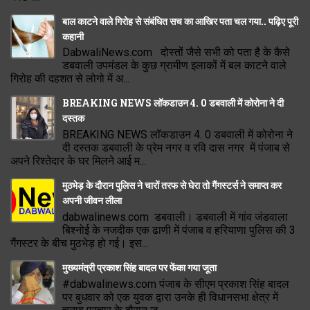
बाल काटने वाले गिरोह से संबंधित सच का आखिर पता चल गया.. पढ़िए पूरी
कहानी
DabwaliNews.com दोस्तों जैसे सभी को पता है के कैसे
डबवाली उपमंडल के कुछ ग्रामीण इलाकों में बल काटने वाले
गिरोह की दहशत से लोगो में अ...
BREAKING NEWS लॉकडाउन 4. 0 डबवाली में कोरोना ने दी
दस्तक
BREAKING NEWS लॉकडाउन 4. 0 डबवाली में कोरोना ने
दी दस्तक डबवाली के प्रेम नगर व रवि दास नगर में पंजाब से
अपने रिश्तेदार के घर मिलने आई म...
मुठभेड़ के दौरान पुलिस ने चारों तरफ से घेरा तो गैंगस्टर्स ने समाप्त कर
अपनी जीवन लीला
dabwalinews.com डबवाली। डबवाली में गांव जंडवाला
बिश्नोई के नजदीक एक ढाणी में पंजाब व हरियाणा पुलिस की 3
गैंगस्टर के बीच मुठभेड़ हो गई। इस...
मुख्यमंत्री प्रकाश सिंह बादल पर फेंका गया जूता
#dabwalinews.com पंजाब के सीएम प्रकाश सिंह बादल
पर बुधवार को एक युवक द्वारा उनके ही विधानसभा क्षेत्र में