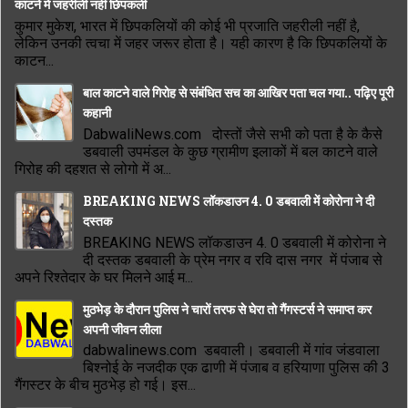
काटने में जहरीली नहीं छिपकली
कुमार मुकेश, भारत में छिपकलियों की कोई भी प्रजाति जहरीली नहीं है,
लेकिन उनकी त्वचा में जहर जरूर होता है। यही कारण है कि छिपकलियों के
काटन...
बाल काटने वाले गिरोह से संबंधित सच का आखिर पता चल गया.. पढ़िए पूरी
कहानी
DabwaliNews.com दोस्तों जैसे सभी को पता है के कैसे
डबवाली उपमंडल के कुछ ग्रामीण इलाकों में बल काटने वाले
गिरोह की दहशत से लोगो में अ...
BREAKING NEWS लॉकडाउन 4. 0 डबवाली में कोरोना ने दी
दस्तक
BREAKING NEWS लॉकडाउन 4. 0 डबवाली में कोरोना ने
दी दस्तक डबवाली के प्रेम नगर व रवि दास नगर में पंजाब से
अपने रिश्तेदार के घर मिलने आई म...
मुठभेड़ के दौरान पुलिस ने चारों तरफ से घेरा तो गैंगस्टर्स ने समाप्त कर
अपनी जीवन लीला
dabwalinews.com डबवाली। डबवाली में गांव जंडवाला
बिश्नोई के नजदीक एक ढाणी में पंजाब व हरियाणा पुलिस की 3
गैंगस्टर के बीच मुठभेड़ हो गई। इस...