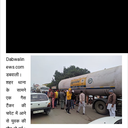
Dabwalin
ews.com
डबवाली।
शहर थाना
के सामने
एक गैस
टैंकर की
चपेट में आने
से युवक की