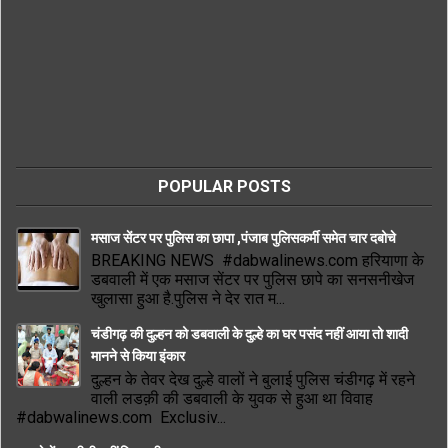
POPULAR POSTS
मसाज सेंटर पर पुलिस का छापा ,पंजाब पुलिसकर्मी समेत चार दबोचे
BREAKING NEWS #dabwalinews.com हरियाणा के
डबवाली में एक मसाज सेंटर पर पुलिस छापे का सनसनीखेज
खुलासा हुआ है.पुलिस ने देर रात म...
चंडीगढ़ की दुल्हन को डबवाली के दुल्हे का घर पसंद नहीं आया तो शादी
मानने से किया इंकार
दुल्हन के तेवर देख दुल्हे वालों ने बुलाई पुलिस चंडीगढ़ में रहने
वाली लडक़ी की डबवाली के युवक से हुआ था विवाह
#dabwalinews.com Exclusiv...