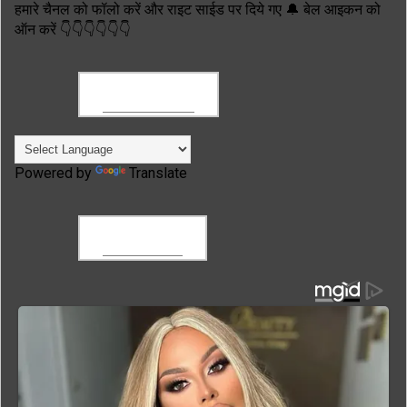
हमारे चैनल को फॉलो करें और राइट साईड पर दिये गए 🔔 बेल आइकन को
ऑन करें 👇👇👇👇👇👇
TRANSLATE
Powered by
Translate
FACEBOOK