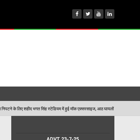
त सिंह स्टेडियम में हुई मॉक एक्सरसाइज, आठ घायलों का किया गया रेस्क्यू
0
ADVT 23-7-25