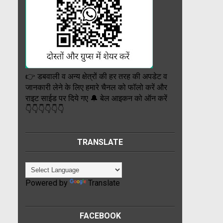
👉 डबवाली व अन्य क्षेत्रों की हर तरह की अपडेट व
जानकारी लेने के लिए हमारे चैनल को फॉलो करें और
राइट साईड पर दिये गए 🔔 बेल आइकन को ऑन करें
👇👇👇👇👇👇
TRANSLATE
Powered by
Translate
FACEBOOK