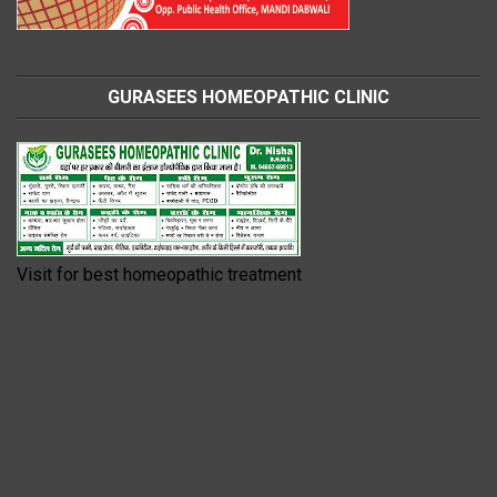
GURASEES HOMEOPATHIC CLINIC
Visit for best homeopathic treatment