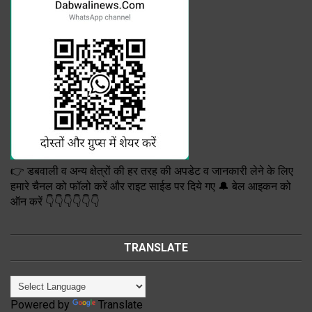
👉 डबवाली व अन्य क्षेत्रों की हर तरह की अपडेट व जानकारी लेने के लिए
हमारे चैनल को फॉलो करें और राइट साईड पर दिये गए 🔔 बेल आइकन को
ऑन करें 👇👇👇👇👇👇
TRANSLATE
Powered by
Translate