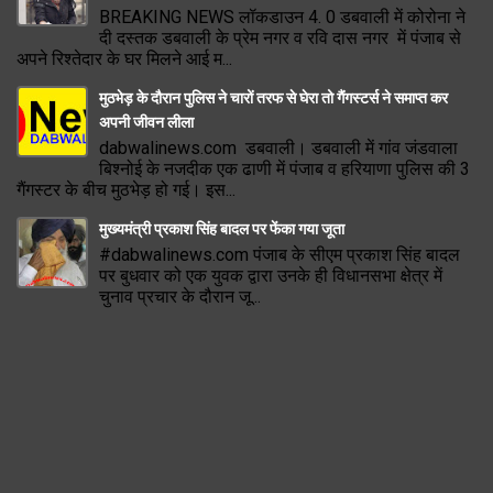
BREAKING NEWS लॉकडाउन 4. 0 डबवाली में कोरोना ने
दी दस्तक डबवाली के प्रेम नगर व रवि दास नगर में पंजाब से
अपने रिश्तेदार के घर मिलने आई म...
मुठभेड़ के दौरान पुलिस ने चारों तरफ से घेरा तो गैंगस्टर्स ने समाप्त कर
अपनी जीवन लीला
dabwalinews.com डबवाली। डबवाली में गांव जंडवाला
बिश्नोई के नजदीक एक ढाणी में पंजाब व हरियाणा पुलिस की 3
गैंगस्टर के बीच मुठभेड़ हो गई। इस...
मुख्यमंत्री प्रकाश सिंह बादल पर फेंका गया जूता
#dabwalinews.com पंजाब के सीएम प्रकाश सिंह बादल
पर बुधवार को एक युवक द्वारा उनके ही विधानसभा क्षेत्र में
चुनाव प्रचार के दौरान जू...