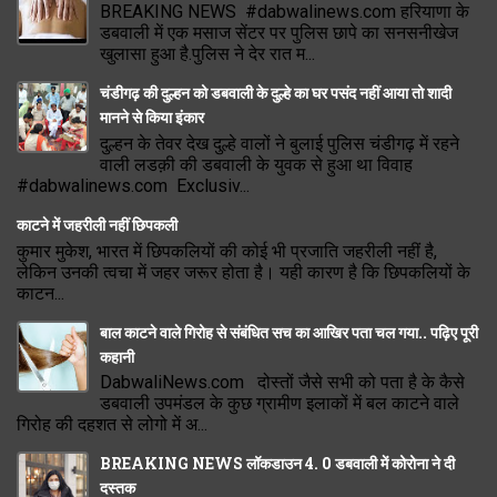
BREAKING NEWS #dabwalinews.com हरियाणा के
डबवाली में एक मसाज सेंटर पर पुलिस छापे का सनसनीखेज
खुलासा हुआ है.पुलिस ने देर रात म...
चंडीगढ़ की दुल्हन को डबवाली के दुल्हे का घर पसंद नहीं आया तो शादी
मानने से किया इंकार
दुल्हन के तेवर देख दुल्हे वालों ने बुलाई पुलिस चंडीगढ़ में रहने
वाली लडक़ी की डबवाली के युवक से हुआ था विवाह
#dabwalinews.com Exclusiv...
काटने में जहरीली नहीं छिपकली
कुमार मुकेश, भारत में छिपकलियों की कोई भी प्रजाति जहरीली नहीं है,
लेकिन उनकी त्वचा में जहर जरूर होता है। यही कारण है कि छिपकलियों के
काटन...
बाल काटने वाले गिरोह से संबंधित सच का आखिर पता चल गया.. पढ़िए पूरी
कहानी
DabwaliNews.com दोस्तों जैसे सभी को पता है के कैसे
डबवाली उपमंडल के कुछ ग्रामीण इलाकों में बल काटने वाले
गिरोह की दहशत से लोगो में अ...
BREAKING NEWS लॉकडाउन 4. 0 डबवाली में कोरोना ने दी
दस्तक