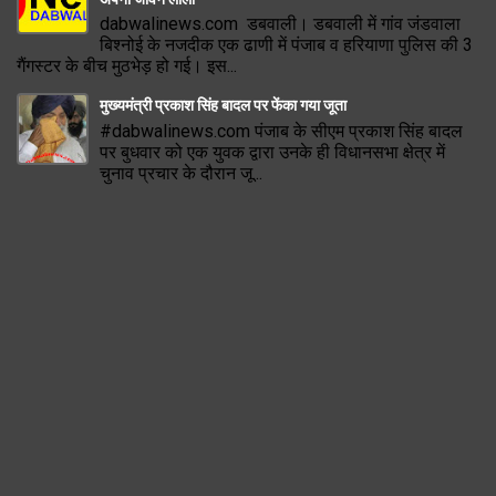
dabwalinews.com डबवाली। डबवाली में गांव जंडवाला
बिश्नोई के नजदीक एक ढाणी में पंजाब व हरियाणा पुलिस की 3
गैंगस्टर के बीच मुठभेड़ हो गई। इस...
मुख्यमंत्री प्रकाश सिंह बादल पर फेंका गया जूता
#dabwalinews.com पंजाब के सीएम प्रकाश सिंह बादल
पर बुधवार को एक युवक द्वारा उनके ही विधानसभा क्षेत्र में
चुनाव प्रचार के दौरान जू...