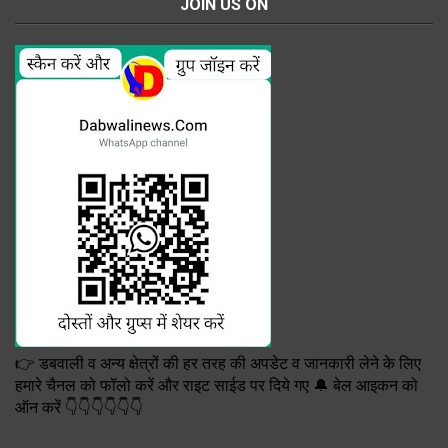
JOIN US ON
👉 डबवाली व अन्य क्षेत्रों की हर तरह की अपडेट व जानकारी लेने के लिए
हमारे चैनल को फॉलो करें और राइट साईड पर दिये गए 🔔 बेल आइकन को
ऑन करें 👇👇👇👇👇👇