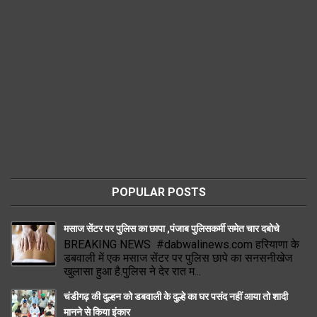
POPULAR POSTS
मसाज सेंटर पर पुलिस का छापा ,पंजाब पुलिसकर्मी समेत चार दबोचे
BREAKING NEWS #dabwalinews.com हरियाणा के
डबवाली में एक मसाज सेंटर पर पुलिस छापे का सनसनीखेज
खुलासा हुआ है.पुलिस ने देर रात म...
चंडीगढ़ की दुल्हन को डबवाली के दुल्हे का घर पसंद नहीं आया तो शादी
मानने से किया इंकार