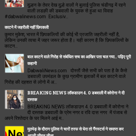
दुल्हन के तेवर देख दुल्हे वालों ने बुलाई पुलिस चंडीगढ़ में रहने
वाली लडक़ी की डबवाली के युवक से हुआ था विवाह
#dabwalinews.com Exclusiv...
काटने में जहरीली नहीं छिपकली
कुमार मुकेश, भारत में छिपकलियों की कोई भी प्रजाति जहरीली नहीं है,
लेकिन उनकी त्वचा में जहर जरूर होता है। यही कारण है कि छिपकलियों के
काटन...
बाल काटने वाले गिरोह से संबंधित सच का आखिर पता चल गया.. पढ़िए पूरी
कहानी
DabwaliNews.com दोस्तों जैसे सभी को पता है के कैसे
डबवाली उपमंडल के कुछ ग्रामीण इलाकों में बल काटने वाले
गिरोह की दहशत से लोगो में अ...
BREAKING NEWS लॉकडाउन 4. 0 डबवाली में कोरोना ने दी
दस्तक
BREAKING NEWS लॉकडाउन 4. 0 डबवाली में कोरोना ने
दी दस्तक डबवाली के प्रेम नगर व रवि दास नगर में पंजाब से
अपने रिश्तेदार के घर मिलने आई म...
मुठभेड़ के दौरान पुलिस ने चारों तरफ से घेरा तो गैंगस्टर्स ने समाप्त कर
अपनी जीवन लीला