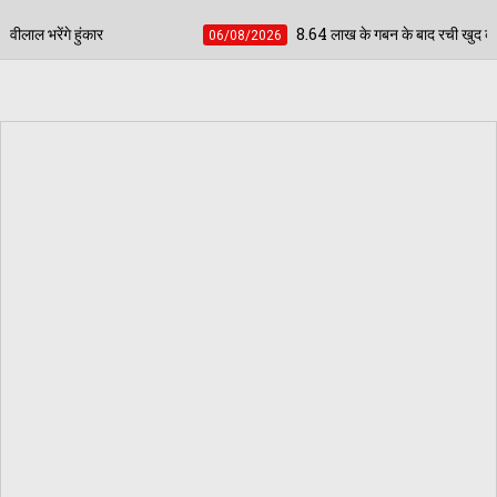
8.64 लाख के गबन के बाद रची खुद की मौत की झूठी कहानी: नहर किनारे बाइक-स
06/08/2026