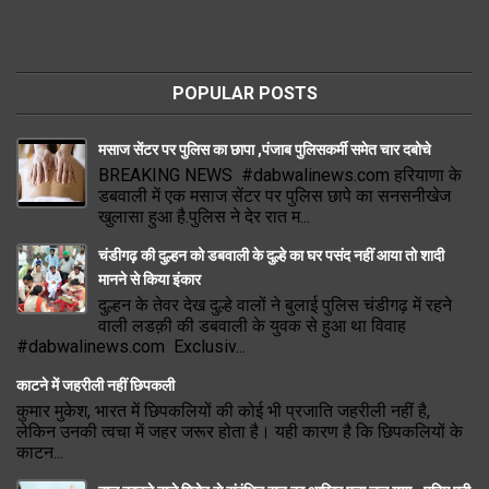
POPULAR POSTS
मसाज सेंटर पर पुलिस का छापा ,पंजाब पुलिसकर्मी समेत चार दबोचे
BREAKING NEWS #dabwalinews.com हरियाणा के
डबवाली में एक मसाज सेंटर पर पुलिस छापे का सनसनीखेज
खुलासा हुआ है.पुलिस ने देर रात म...
चंडीगढ़ की दुल्हन को डबवाली के दुल्हे का घर पसंद नहीं आया तो शादी
मानने से किया इंकार
दुल्हन के तेवर देख दुल्हे वालों ने बुलाई पुलिस चंडीगढ़ में रहने
वाली लडक़ी की डबवाली के युवक से हुआ था विवाह
#dabwalinews.com Exclusiv...
काटने में जहरीली नहीं छिपकली
कुमार मुकेश, भारत में छिपकलियों की कोई भी प्रजाति जहरीली नहीं है,
लेकिन उनकी त्वचा में जहर जरूर होता है। यही कारण है कि छिपकलियों के
काटन...