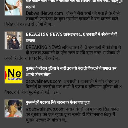
बाल काटने वाले गिरोह से संबंधित सच का आखिर पता चल गया.. पढ़िए पूरी
कहानी
DabwaliNews.com दोस्तों जैसे सभी को पता है के कैसे
डबवाली उपमंडल के कुछ ग्रामीण इलाकों में बल काटने वाले
गिरोह की दहशत से लोगो में अ...
BREAKING NEWS लॉकडाउन 4. 0 डबवाली में कोरोना ने दी
दस्तक
BREAKING NEWS लॉकडाउन 4. 0 डबवाली में कोरोना ने
दी दस्तक डबवाली के प्रेम नगर व रवि दास नगर में पंजाब से
अपने रिश्तेदार के घर मिलने आई म...
मुठभेड़ के दौरान पुलिस ने चारों तरफ से घेरा तो गैंगस्टर्स ने समाप्त कर
अपनी जीवन लीला
dabwalinews.com डबवाली। डबवाली में गांव जंडवाला
बिश्नोई के नजदीक एक ढाणी में पंजाब व हरियाणा पुलिस की 3
गैंगस्टर के बीच मुठभेड़ हो गई। इस...
मुख्यमंत्री प्रकाश सिंह बादल पर फेंका गया जूता
#dabwalinews.com पंजाब के सीएम प्रकाश सिंह बादल
पर बुधवार को एक युवक द्वारा उनके ही विधानसभा क्षेत्र में
चुनाव प्रचार के दौरान जू...