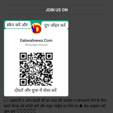
JOIN US ON
👉 डबवाली व अन्य क्षेत्रों की हर तरह की अपडेट व जानकारी लेने के लिए
हमारे चैनल को फॉलो करें और राइट साईड पर दिये गए 🔔 बेल आइकन को
ऑन करें 👇👇👇👇👇👇