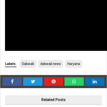
Labels:
Dabwali
dabwali news
Haryana
Related Posts