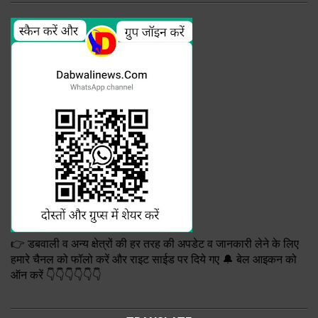
👉 डबवाली व अन्य क्षेत्रों की हर तरह की अपडेट व जानकारी लेने के लिए
हमारे चैनल को फॉलो करें और राइट साईड पर दिये गए 🔔 बेल आइकन को
ऑन करें 👇👇👇👇👇👇