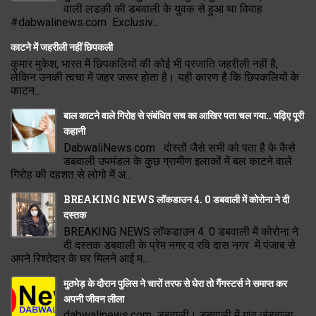
वाली लडक़ी की डबवाली के युवक से हुआ था विवाह
#dabwalinews.com Exclusiv...
काटने में जहरीली नहीं छिपकली
कुमार मुकेश, भारत में छिपकलियों की कोई भी प्रजाति जहरीली नहीं है,
लेकिन उनकी त्वचा में जहर जरूर होता है। यही कारण है कि छिपकलियों के
काटन...
बाल काटने वाले गिरोह से संबंधित सच का आखिर पता चल गया.. पढ़िए पूरी
कहानी
DabwaliNews.com दोस्तों जैसे सभी को पता है के कैसे
डबवाली उपमंडल के कुछ ग्रामीण इलाकों में बल काटने वाले
गिरोह की दहशत से लोगो में अ...
BREAKING NEWS लॉकडाउन 4. 0 डबवाली में कोरोना ने दी
दस्तक
BREAKING NEWS लॉकडाउन 4. 0 डबवाली में कोरोना ने
दी दस्तक डबवाली के प्रेम नगर व रवि दास नगर में पंजाब से
अपने रिश्तेदार के घर मिलने आई म...
मुठभेड़ के दौरान पुलिस ने चारों तरफ से घेरा तो गैंगस्टर्स ने समाप्त कर
अपनी जीवन लीला
dabwalinews.com डबवाली। डबवाली में गांव जंडवाला