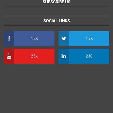
SUBSCRIBE US
SOCIAL LINKS
4.2k
1.2k
23k
230