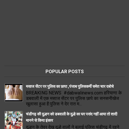
POPULAR POSTS
मसाज सेंटर पर पुलिस का छापा ,पंजाब पुलिसकर्मी समेत चार दबोचे
BREAKING NEWS #dabwalinews.com हरियाणा के
डबवाली में एक मसाज सेंटर पर पुलिस छापे का सनसनीखेज
खुलासा हुआ है.पुलिस ने देर रात म...
चंडीगढ़ की दुल्हन को डबवाली के दुल्हे का घर पसंद नहीं आया तो शादी
मानने से किया इंकार
दुल्हन के तेवर देख दुल्हे वालों ने बुलाई पुलिस चंडीगढ़ में रहने