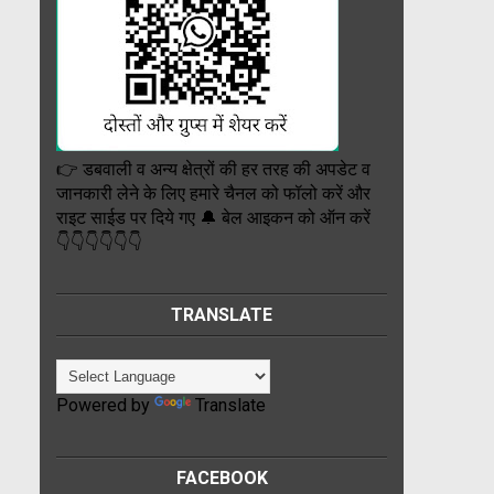
👉 डबवाली व अन्य क्षेत्रों की हर तरह की अपडेट व
जानकारी लेने के लिए हमारे चैनल को फॉलो करें और
राइट साईड पर दिये गए 🔔 बेल आइकन को ऑन करें
👇👇👇👇👇👇
TRANSLATE
Powered by
Translate
FACEBOOK