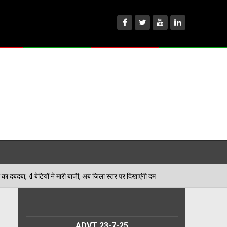
े मारी बाजी; अब जिला स्तर पर दिखाएंगी दम
मिशन नूंह: डबवा
04/08/2026
ADVT 23-7-25