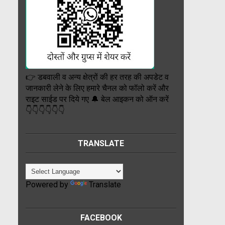
👉 डबवाली व अन्य क्षेत्रों की हर तरह की अपडेट व
जानकारी लेने के लिए हमारे चैनल को फॉलो करें और
राइट साईड पर दिये गए 🔔 बेल आइकन को ऑन करें
👇👇👇👇👇👇
TRANSLATE
Powered by
Translate
FACEBOOK