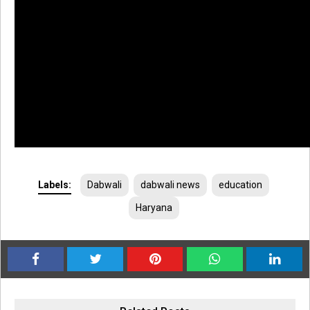
Labels:
Dabwali
dabwali news
education
Haryana