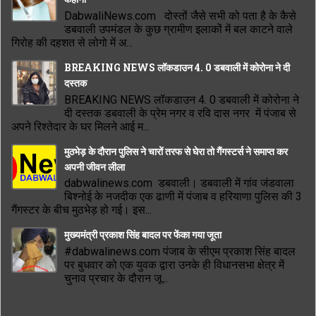
DabwaliNews.com दोस्तों जैसे सभी को पता है के कैसे
डबवाली उपमंडल के कुछ ग्रामीण इलाकों में बल काटने वाले
गिरोह की दहशत से लोगो में अ...
BREAKING NEWS लॉकडाउन 4. 0 डबवाली में कोरोना ने दी
दस्तक
BREAKING NEWS लॉकडाउन 4. 0 डबवाली में कोरोना ने
दी दस्तक डबवाली के प्रेम नगर व रवि दास नगर में पंजाब से
अपने रिश्तेदार के घर मिलने आई म...
मुठभेड़ के दौरान पुलिस ने चारों तरफ से घेरा तो गैंगस्टर्स ने समाप्त कर
अपनी जीवन लीला
dabwalinews.com डबवाली। डबवाली में गांव जंडवाला
बिश्नोई के नजदीक एक ढाणी में पंजाब व हरियाणा पुलिस की 3
गैंगस्टर के बीच मुठभेड़ हो गई। इस...
मुख्यमंत्री प्रकाश सिंह बादल पर फेंका गया जूता
#dabwalinews.com पंजाब के सीएम प्रकाश सिंह बादल
पर बुधवार को एक युवक द्वारा उनके ही विधानसभा क्षेत्र में
चुनाव प्रचार के दौरान जू...