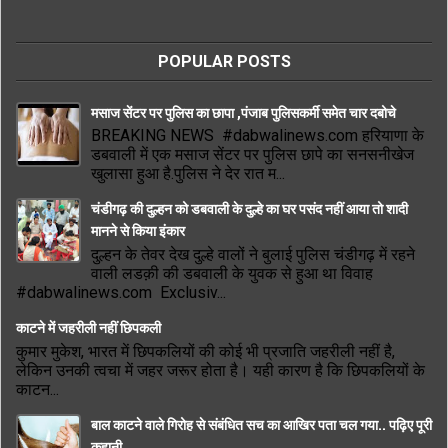
POPULAR POSTS
मसाज सेंटर पर पुलिस का छापा ,पंजाब पुलिसकर्मी समेत चार दबोचे
BREAKING NEWS #dabwalinews.com हरियाणा के
डबवाली में एक मसाज सेंटर पर पुलिस छापे का सनसनीखेज
खुलासा हुआ है.पुलिस ने देर रात म...
चंडीगढ़ की दुल्हन को डबवाली के दुल्हे का घर पसंद नहीं आया तो शादी
मानने से किया इंकार
दुल्हन के तेवर देख दुल्हे वालों ने बुलाई पुलिस चंडीगढ़ में रहने
वाली लडक़ी की डबवाली के युवक से हुआ था विवाह
#dabwalinews.com Exclusiv...
काटने में जहरीली नहीं छिपकली
कुमार मुकेश, भारत में छिपकलियों की कोई भी प्रजाति जहरीली नहीं है,
लेकिन उनकी त्वचा में जहर जरूर होता है। यही कारण है कि छिपकलियों के
काटन...
बाल काटने वाले गिरोह से संबंधित सच का आखिर पता चल गया.. पढ़िए पूरी
कहानी