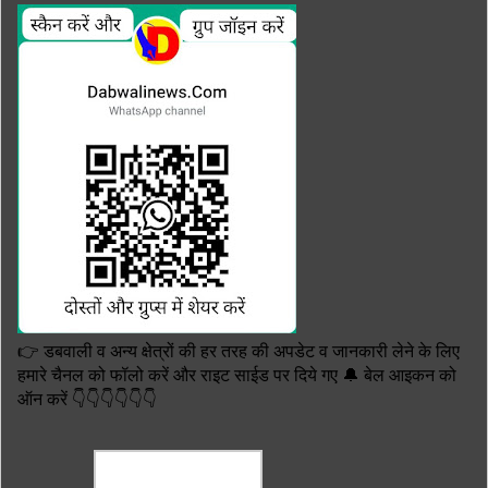
👉 डबवाली व अन्य क्षेत्रों की हर तरह की अपडेट व जानकारी लेने के लिए
हमारे चैनल को फॉलो करें और राइट साईड पर दिये गए 🔔 बेल आइकन को
ऑन करें 👇👇👇👇👇👇
TRANSLATE