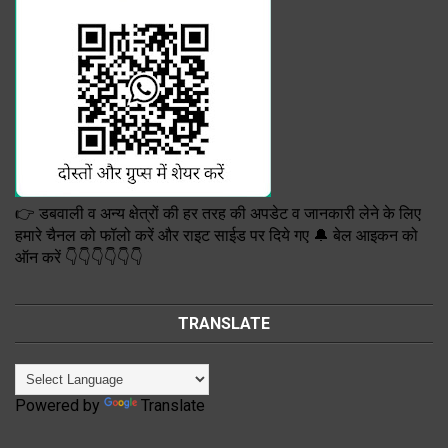
👉 डबवाली व अन्य क्षेत्रों की हर तरह की अपडेट व जानकारी लेने के लिए
हमारे चैनल को फॉलो करें और राइट साईड पर दिये गए 🔔 बेल आइकन को
ऑन करें 👇👇👇👇👇👇
TRANSLATE
Powered by
Translate