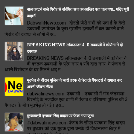
बाल काटने वाले गिरोह से संबंधित सच का आखिर पता चल गया.. पढ़िए पूरी
कहानी
DabwaliNews.com दोस्तों जैसे सभी को पता है के कैसे
डबवाली उपमंडल के कुछ ग्रामीण इलाकों में बल काटने वाले
गिरोह की दहशत से लोगो में अ...
BREAKING NEWS लॉकडाउन 4. 0 डबवाली में कोरोना ने दी
दस्तक
BREAKING NEWS लॉकडाउन 4. 0 डबवाली में कोरोना ने
दी दस्तक डबवाली के प्रेम नगर व रवि दास नगर में पंजाब से
अपने रिश्तेदार के घर मिलने आई म...
मुठभेड़ के दौरान पुलिस ने चारों तरफ से घेरा तो गैंगस्टर्स ने समाप्त कर
अपनी जीवन लीला
dabwalinews.com डबवाली। डबवाली में गांव जंडवाला
बिश्नोई के नजदीक एक ढाणी में पंजाब व हरियाणा पुलिस की 3
गैंगस्टर के बीच मुठभेड़ हो गई। इस...
मुख्यमंत्री प्रकाश सिंह बादल पर फेंका गया जूता
#dabwalinews.com पंजाब के सीएम प्रकाश सिंह बादल
पर बुधवार को एक युवक द्वारा उनके ही विधानसभा क्षेत्र में