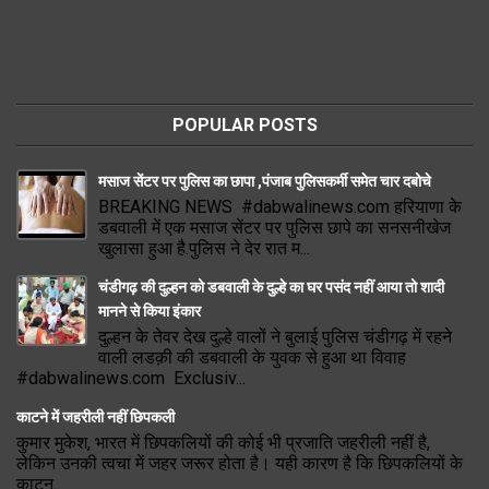
POPULAR POSTS
मसाज सेंटर पर पुलिस का छापा ,पंजाब पुलिसकर्मी समेत चार दबोचे
BREAKING NEWS #dabwalinews.com हरियाणा के
डबवाली में एक मसाज सेंटर पर पुलिस छापे का सनसनीखेज
खुलासा हुआ है.पुलिस ने देर रात म...
चंडीगढ़ की दुल्हन को डबवाली के दुल्हे का घर पसंद नहीं आया तो शादी
मानने से किया इंकार
दुल्हन के तेवर देख दुल्हे वालों ने बुलाई पुलिस चंडीगढ़ में रहने
वाली लडक़ी की डबवाली के युवक से हुआ था विवाह
#dabwalinews.com Exclusiv...
काटने में जहरीली नहीं छिपकली
कुमार मुकेश, भारत में छिपकलियों की कोई भी प्रजाति जहरीली नहीं है,
लेकिन उनकी त्वचा में जहर जरूर होता है। यही कारण है कि छिपकलियों के
काटन...