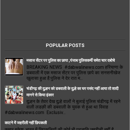
POPULAR POSTS
मसाज सेंटर पर पुलिस का छापा ,पंजाब पुलिसकर्मी समेत चार दबोचे
BREAKING NEWS #dabwalinews.com हरियाणा के
डबवाली में एक मसाज सेंटर पर पुलिस छापे का सनसनीखेज
खुलासा हुआ है.पुलिस ने देर रात म...
चंडीगढ़ की दुल्हन को डबवाली के दुल्हे का घर पसंद नहीं आया तो शादी
मानने से किया इंकार
दुल्हन के तेवर देख दुल्हे वालों ने बुलाई पुलिस चंडीगढ़ में रहने
वाली लडक़ी की डबवाली के युवक से हुआ था विवाह
#dabwalinews.com Exclusiv...
काटने में जहरीली नहीं छिपकली
कुमार मुकेश, भारत में छिपकलियों की कोई भी प्रजाति जहरीली नहीं है,