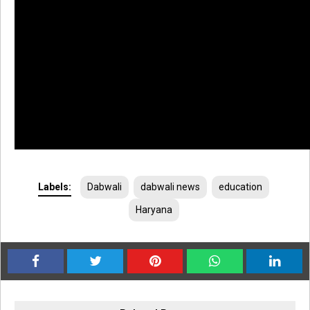
Labels:
Dabwali
dabwali news
education
Haryana