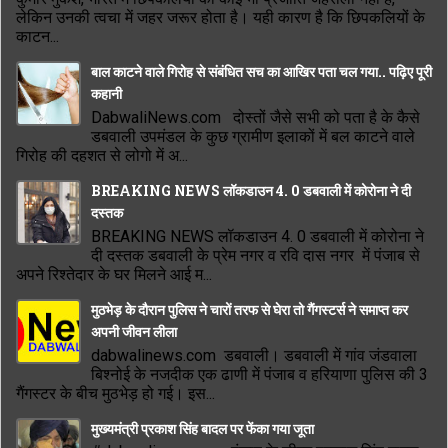
लेकिन उनकी त्वचा में जहर जरूर होता है। यही कारण है कि छिपकलियों के
काटन...
बाल काटने वाले गिरोह से संबंधित सच का आखिर पता चल गया.. पढ़िए पूरी
कहानी
DabwaliNews.com दोस्तों जैसे सभी को पता है के कैसे
डबवाली उपमंडल के कुछ ग्रामीण इलाकों में बल काटने वाले
गिरोह की दहशत से लोगो में अ...
BREAKING NEWS लॉकडाउन 4. 0 डबवाली में कोरोना ने दी
दस्तक
BREAKING NEWS लॉकडाउन 4. 0 डबवाली में कोरोना ने
दी दस्तक डबवाली के प्रेम नगर व रवि दास नगर में पंजाब से
अपने रिश्तेदार के घर मिलने आई म...
मुठभेड़ के दौरान पुलिस ने चारों तरफ से घेरा तो गैंगस्टर्स ने समाप्त कर
अपनी जीवन लीला
dabwalinews.com डबवाली। डबवाली में गांव जंडवाला
बिश्नोई के नजदीक एक ढाणी में पंजाब व हरियाणा पुलिस की 3
गैंगस्टर के बीच मुठभेड़ हो गई। इस...
मुख्यमंत्री प्रकाश सिंह बादल पर फेंका गया जूता