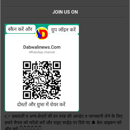
JOIN US ON
👉 डबवाली व अन्य क्षेत्रों की हर तरह की अपडेट व जानकारी लेने के लिए
हमारे चैनल को फॉलो करें और राइट साईड पर दिये गए 🔔 बेल आइकन को
ऑन करें 👇👇👇👇👇👇