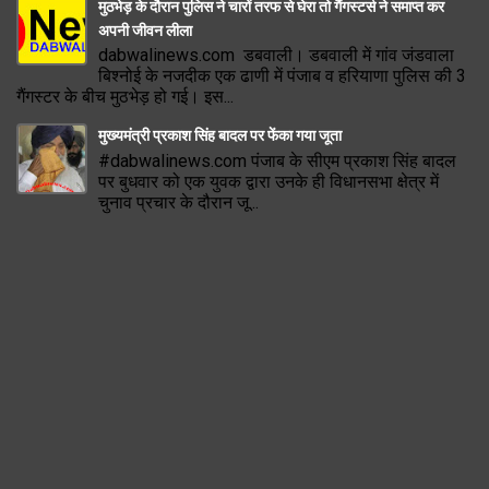
मुठभेड़ के दौरान पुलिस ने चारों तरफ से घेरा तो गैंगस्टर्स ने समाप्त कर
अपनी जीवन लीला
dabwalinews.com डबवाली। डबवाली में गांव जंडवाला
बिश्नोई के नजदीक एक ढाणी में पंजाब व हरियाणा पुलिस की 3
गैंगस्टर के बीच मुठभेड़ हो गई। इस...
मुख्यमंत्री प्रकाश सिंह बादल पर फेंका गया जूता
#dabwalinews.com पंजाब के सीएम प्रकाश सिंह बादल
पर बुधवार को एक युवक द्वारा उनके ही विधानसभा क्षेत्र में
चुनाव प्रचार के दौरान जू...