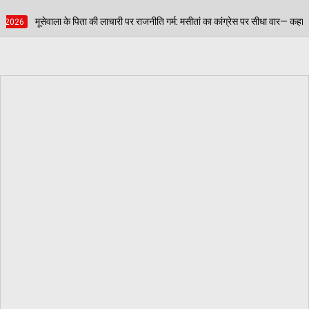
री पर राजनीति गर्म: मसीतां का कांग्रेस पर सीधा वार— कहा- 'सिखों के प्रति कांग्रेस का द्वेष फि