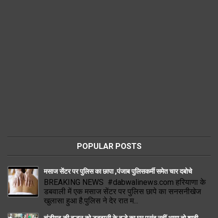
POPULAR POSTS
मसाज सेंटर पर पुलिस का छापा ,पंजाब पुलिसकर्मी समेत चार दबोचे
BREAKING NEWS #dabwalinews.com हरियाणा के
डबवाली में एक मसाज सेंटर पर पुलिस छापे का सनसनीखेज
खुलासा हुआ है.पुलिस ने देर रात म...
चंडीगढ़ की दुल्हन को डबवाली के दुल्हे का घर पसंद नहीं आया तो शादी