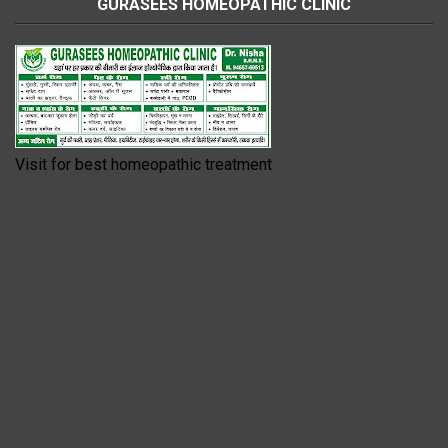
GURASEES HOMEOPATHIC CLINIC
Visit for best homeopathic treatment