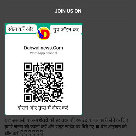
JOIN US ON
👉 डबवाली व अन्य क्षेत्रों की हर तरह की अपडेट व जानकारी लेने के लिए
हमारे चैनल को फॉलो करें और राइट साईड पर दिये गए 🔔 बेल आइकन को
ऑन करें 👇👇👇👇👇👇