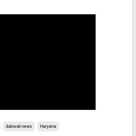
dabwali news
Haryana