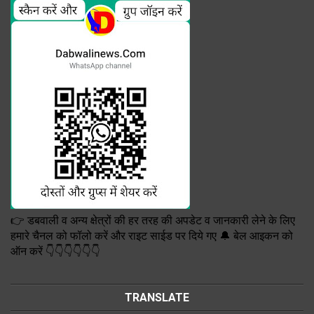
👉 डबवाली व अन्य क्षेत्रों की हर तरह की अपडेट व जानकारी लेने के लिए
हमारे चैनल को फॉलो करें और राइट साईड पर दिये गए 🔔 बेल आइकन को
ऑन करें 👇👇👇👇👇👇
TRANSLATE