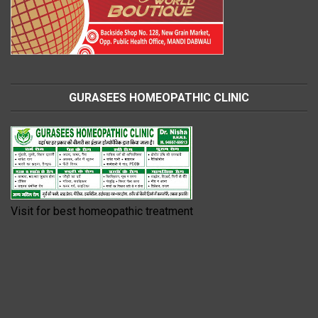
GURASEES HOMEOPATHIC CLINIC
Visit for best homeopathic treatment