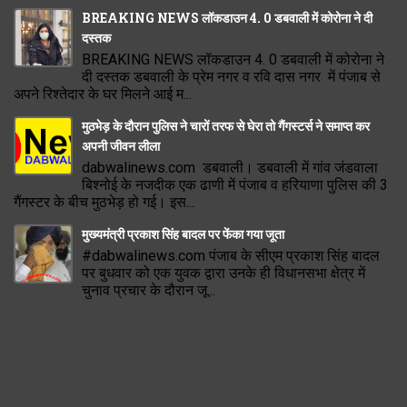
BREAKING NEWS लॉकडाउन 4. 0 डबवाली में कोरोना ने दी
दस्तक
BREAKING NEWS लॉकडाउन 4. 0 डबवाली में कोरोना ने
दी दस्तक डबवाली के प्रेम नगर व रवि दास नगर में पंजाब से
अपने रिश्तेदार के घर मिलने आई म...
मुठभेड़ के दौरान पुलिस ने चारों तरफ से घेरा तो गैंगस्टर्स ने समाप्त कर
अपनी जीवन लीला
dabwalinews.com डबवाली। डबवाली में गांव जंडवाला
बिश्नोई के नजदीक एक ढाणी में पंजाब व हरियाणा पुलिस की 3
गैंगस्टर के बीच मुठभेड़ हो गई। इस...
मुख्यमंत्री प्रकाश सिंह बादल पर फेंका गया जूता
#dabwalinews.com पंजाब के सीएम प्रकाश सिंह बादल
पर बुधवार को एक युवक द्वारा उनके ही विधानसभा क्षेत्र में
चुनाव प्रचार के दौरान जू...