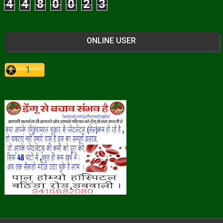
4
4
8
0
0
2
3
ONLINE USER