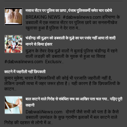
मसाज सेंटर पर पुलिस का छापा ,पंजाब पुलिसकर्मी समेत चार दबोचे
BREAKING NEWS #dabwalinews.com हरियाणा के
डबवाली में एक मसाज सेंटर पर पुलिस छापे का सनसनीखेज
खुलासा हुआ है.पुलिस ने देर रात म...
चंडीगढ़ की दुल्हन को डबवाली के दुल्हे का घर पसंद नहीं आया तो शादी
मानने से किया इंकार
दुल्हन के तेवर देख दुल्हे वालों ने बुलाई पुलिस चंडीगढ़ में रहने
वाली लडक़ी की डबवाली के युवक से हुआ था विवाह
#dabwalinews.com Exclusiv...
काटने में जहरीली नहीं छिपकली
कुमार मुकेश, भारत में छिपकलियों की कोई भी प्रजाति जहरीली नहीं है,
लेकिन उनकी त्वचा में जहर जरूर होता है। यही कारण है कि छिपकलियों के
काटन...
बाल काटने वाले गिरोह से संबंधित सच का आखिर पता चल गया.. पढ़िए पूरी
कहानी
DabwaliNews.com दोस्तों जैसे सभी को पता है के कैसे
डबवाली उपमंडल के कुछ ग्रामीण इलाकों में बल काटने वाले
गिरोह की दहशत से लोगो में अ...