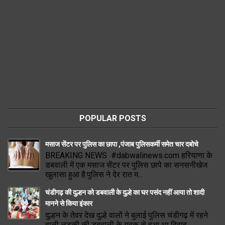
POPULAR POSTS
मसाज सेंटर पर पुलिस का छापा ,पंजाब पुलिसकर्मी समेत चार दबोचे
BREAKING NEWS #dabwalinews.com हरियाणा के
डबवाली में एक मसाज सेंटर पर पुलिस छापे का सनसनीखेज
खुलासा हुआ है.पुलिस ने देर रात म...
चंडीगढ़ की दुल्हन को डबवाली के दुल्हे का घर पसंद नहीं आया तो शादी
मानने से किया इंकार
दुल्हन के तेवर देख दुल्हे वालों ने बुलाई पुलिस चंडीगढ़ में रहने
वाली लडक़ी की डबवाली के युवक से हुआ था विवाह