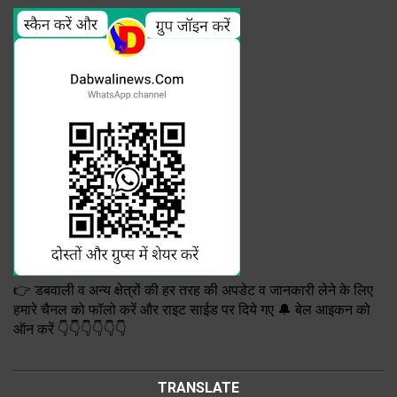
👉 डबवाली व अन्य क्षेत्रों की हर तरह की अपडेट व जानकारी लेने के लिए
हमारे चैनल को फॉलो करें और राइट साईड पर दिये गए 🔔 बेल आइकन को
ऑन करें 👇👇👇👇👇👇
TRANSLATE