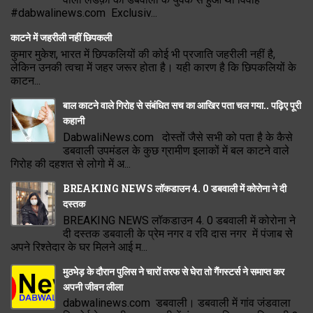
#dabwalinews.com Exclusiv...
काटने में जहरीली नहीं छिपकली
कुमार मुकेश, भारत में छिपकलियों की कोई भी प्रजाति जहरीली नहीं है,
लेकिन उनकी त्वचा में जहर जरूर होता है। यही कारण है कि छिपकलियों के
काटन...
बाल काटने वाले गिरोह से संबंधित सच का आखिर पता चल गया.. पढ़िए पूरी
कहानी
DabwaliNews.com दोस्तों जैसे सभी को पता है के कैसे
डबवाली उपमंडल के कुछ ग्रामीण इलाकों में बल काटने वाले
गिरोह की दहशत से लोगो में अ...
BREAKING NEWS लॉकडाउन 4. 0 डबवाली में कोरोना ने दी
दस्तक
BREAKING NEWS लॉकडाउन 4. 0 डबवाली में कोरोना ने
दी दस्तक डबवाली के प्रेम नगर व रवि दास नगर में पंजाब से
अपने रिश्तेदार के घर मिलने आई म...
मुठभेड़ के दौरान पुलिस ने चारों तरफ से घेरा तो गैंगस्टर्स ने समाप्त कर
अपनी जीवन लीला
dabwalinews.com डबवाली। डबवाली में गांव जंडवाला