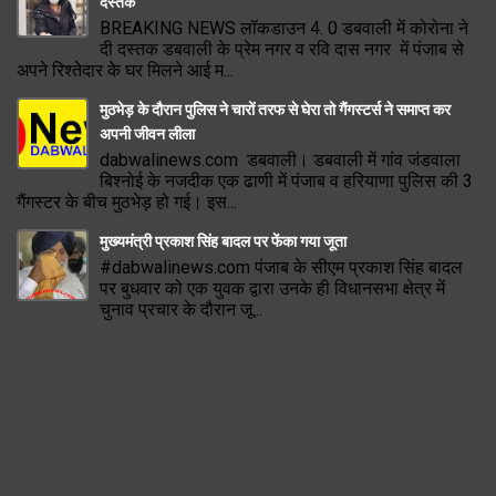
दस्तक
BREAKING NEWS लॉकडाउन 4. 0 डबवाली में कोरोना ने
दी दस्तक डबवाली के प्रेम नगर व रवि दास नगर में पंजाब से
अपने रिश्तेदार के घर मिलने आई म...
मुठभेड़ के दौरान पुलिस ने चारों तरफ से घेरा तो गैंगस्टर्स ने समाप्त कर
अपनी जीवन लीला
dabwalinews.com डबवाली। डबवाली में गांव जंडवाला
बिश्नोई के नजदीक एक ढाणी में पंजाब व हरियाणा पुलिस की 3
गैंगस्टर के बीच मुठभेड़ हो गई। इस...
मुख्यमंत्री प्रकाश सिंह बादल पर फेंका गया जूता
#dabwalinews.com पंजाब के सीएम प्रकाश सिंह बादल
पर बुधवार को एक युवक द्वारा उनके ही विधानसभा क्षेत्र में
चुनाव प्रचार के दौरान जू...