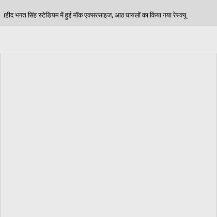
एक्सरसाइज, आठ घायलों का किया गया रेस्क्यू
पेड़ जन्म से म
06/08/2026