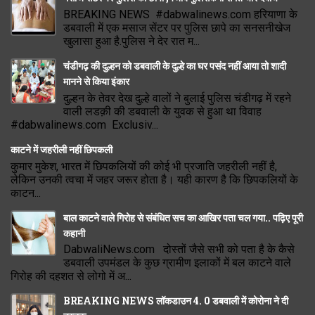
BREAKING NEWS #dabwalinews.com हरियाणा के
डबवाली में एक मसाज सेंटर पर पुलिस छापे का सनसनीखेज
खुलासा हुआ है.पुलिस ने देर रात म...
चंडीगढ़ की दुल्हन को डबवाली के दुल्हे का घर पसंद नहीं आया तो शादी
मानने से किया इंकार
दुल्हन के तेवर देख दुल्हे वालों ने बुलाई पुलिस चंडीगढ़ में रहने
वाली लडक़ी की डबवाली के युवक से हुआ था विवाह
#dabwalinews.com Exclusiv...
काटने में जहरीली नहीं छिपकली
कुमार मुकेश, भारत में छिपकलियों की कोई भी प्रजाति जहरीली नहीं है,
लेकिन उनकी त्वचा में जहर जरूर होता है। यही कारण है कि छिपकलियों के
काटन...
बाल काटने वाले गिरोह से संबंधित सच का आखिर पता चल गया.. पढ़िए पूरी
कहानी
DabwaliNews.com दोस्तों जैसे सभी को पता है के कैसे
डबवाली उपमंडल के कुछ ग्रामीण इलाकों में बल काटने वाले
गिरोह की दहशत से लोगो में अ...
BREAKING NEWS लॉकडाउन 4. 0 डबवाली में कोरोना ने दी