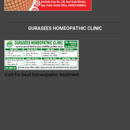
GURASEES HOMEOPATHIC CLINIC
Visit for best homeopathic treatment