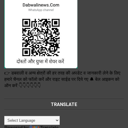
👉 डबवाली व अन्य क्षेत्रों की हर तरह की अपडेट व जानकारी लेने के लिए
हमारे चैनल को फॉलो करें और राइट साईड पर दिये गए 🔔 बेल आइकन को
ऑन करें 👇👇👇👇👇👇
TRANSLATE
Powered by
Translate