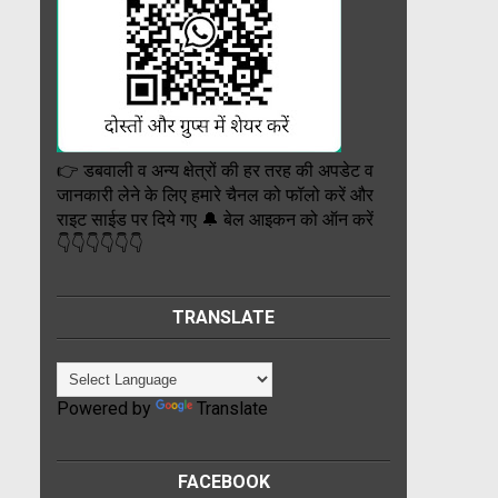
👉 डबवाली व अन्य क्षेत्रों की हर तरह की अपडेट व
जानकारी लेने के लिए हमारे चैनल को फॉलो करें और
राइट साईड पर दिये गए 🔔 बेल आइकन को ऑन करें
👇👇👇👇👇👇
TRANSLATE
Powered by
Translate
FACEBOOK