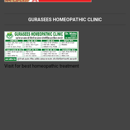
GURASEES HOMEOPATHIC CLINIC
Visit for best homeopathic treatment