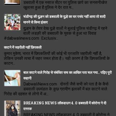
डबवाली में एक मसाज सेंटर पर पुलिस छापे का सनसनीखेज
खुलासा हुआ है.पुलिस ने देर रात म...
चंडीगढ़ की दुल्हन को डबवाली के दुल्हे का घर पसंद नहीं आया तो शादी
मानने से किया इंकार
दुल्हन के तेवर देख दुल्हे वालों ने बुलाई पुलिस चंडीगढ़ में रहने
वाली लडक़ी की डबवाली के युवक से हुआ था विवाह
#dabwalinews.com Exclusiv...
काटने में जहरीली नहीं छिपकली
कुमार मुकेश, भारत में छिपकलियों की कोई भी प्रजाति जहरीली नहीं है,
लेकिन उनकी त्वचा में जहर जरूर होता है। यही कारण है कि छिपकलियों के
काटन...
बाल काटने वाले गिरोह से संबंधित सच का आखिर पता चल गया.. पढ़िए पूरी
कहानी
DabwaliNews.com दोस्तों जैसे सभी को पता है के कैसे
डबवाली उपमंडल के कुछ ग्रामीण इलाकों में बल काटने वाले
गिरोह की दहशत से लोगो में अ...
BREAKING NEWS लॉकडाउन 4. 0 डबवाली में कोरोना ने दी
दस्तक
BREAKING NEWS लॉकडाउन 4. 0 डबवाली में कोरोना ने