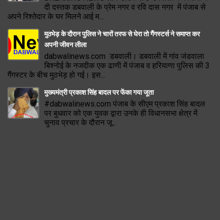
दी दस्तक डबवाली के प्रेम नगर व रवि दास नगर में पंजाब से
अपने रिश्तेदार के घर मिलने आई म...
मुठभेड़ के दौरान पुलिस ने चारों तरफ से घेरा तो गैंगस्टर्स ने समाप्त कर
अपनी जीवन लीला
dabwalinews.com डबवाली। डबवाली में गांव जंडवाला
बिश्नोई के नजदीक एक ढाणी में पंजाब व हरियाणा पुलिस की 3
गैंगस्टर के बीच मुठभेड़ हो गई। इस...
मुख्यमंत्री प्रकाश सिंह बादल पर फेंका गया जूता
#dabwalinews.com पंजाब के सीएम प्रकाश सिंह बादल
पर बुधवार को एक युवक द्वारा उनके ही विधानसभा क्षेत्र में
चुनाव प्रचार के दौरान जू...