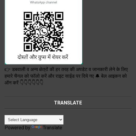
👉 डबवाली व अन्य क्षेत्रों की हर तरह की अपडेट व जानकारी लेने के लिए
हमारे चैनल को फॉलो करें और राइट साईड पर दिये गए 🔔 बेल आइकन को
ऑन करें 👇👇👇👇👇👇
TRANSLATE
Powered by
Translate