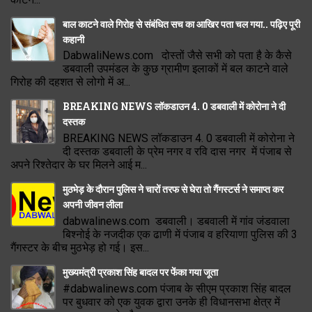
बाल काटने वाले गिरोह से संबंधित सच का आखिर पता चल गया.. पढ़िए पूरी
कहानी
DabwaliNews.com दोस्तों जैसे सभी को पता है के कैसे
डबवाली उपमंडल के कुछ ग्रामीण इलाकों में बल काटने वाले
गिरोह की दहशत से लोगो में अ...
BREAKING NEWS लॉकडाउन 4. 0 डबवाली में कोरोना ने दी
दस्तक
BREAKING NEWS लॉकडाउन 4. 0 डबवाली में कोरोना ने
दी दस्तक डबवाली के प्रेम नगर व रवि दास नगर में पंजाब से
अपने रिश्तेदार के घर मिलने आई म...
मुठभेड़ के दौरान पुलिस ने चारों तरफ से घेरा तो गैंगस्टर्स ने समाप्त कर
अपनी जीवन लीला
dabwalinews.com डबवाली। डबवाली में गांव जंडवाला
बिश्नोई के नजदीक एक ढाणी में पंजाब व हरियाणा पुलिस की 3
गैंगस्टर के बीच मुठभेड़ हो गई। इस...
मुख्यमंत्री प्रकाश सिंह बादल पर फेंका गया जूता
#dabwalinews.com पंजाब के सीएम प्रकाश सिंह बादल
पर बुधवार को एक युवक द्वारा उनके ही विधानसभा क्षेत्र में