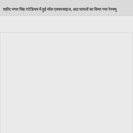
एक्सरसाइज, आठ घायलों का किया गया रेस्क्यू
पेड़ जन्म से म
06/08/2026