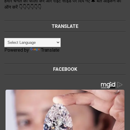
हमारे चैनल को फॉलो करें और राइट साईड पर दिये गए 🔔 बेल आइकन को
ऑन करें 👇👇👇👇👇👇
TRANSLATE
Powered by
Translate
FACEBOOK