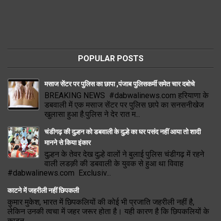
POPULAR POSTS
मसाज सेंटर पर पुलिस का छापा ,पंजाब पुलिसकर्मी समेत चार दबोचे
BREAKING NEWS #dabwalinews.com हरियाणा के
डबवाली में एक मसाज सेंटर पर पुलिस छापे का सनसनीखेज
खुलासा हुआ है.पुलिस ने देर रात म...
चंडीगढ़ की दुल्हन को डबवाली के दुल्हे का घर पसंद नहीं आया तो शादी
मानने से किया इंकार
दुल्हन के तेवर देख दुल्हे वालों ने बुलाई पुलिस चंडीगढ़ में रहने
वाली लडक़ी की डबवाली के युवक से हुआ था विवाह
#dabwalinews.com Exclusiv...
काटने में जहरीली नहीं छिपकली
कुमार मुकेश, भारत में छिपकलियों की कोई भी प्रजाति जहरीली नहीं है,
लेकिन उनकी त्वचा में जहर जरूर होता है। यही कारण है कि छिपकलियों के
काटन...